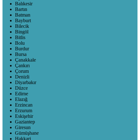
Balıkesir
Bartın
Batman
Bayburt
Bilecik
Bingöl
Bitlis
Bolu
Burdur
Bursa
Çanakkale
Çankırı
Çorum
Denizli
Diyarbakır
Düzce
Edirne
Elazığ
Erzincan
Erzurum
Eskişehir
Gaziantep
Giresun
Gümüşhane
Hakkari