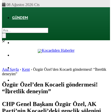
08 Ağustos 2026 Cts
GÜNDEM
EKONOMI
POLITIKA
DÜNYA
SPOR
Ana Sayfa
›
Kent
›
Özgür Özel’den Kocaeli göndermesi! “İbretlik
deneyim”
MAGAZIN
Özgür Özel’den Kocaeli göndermesi!
“İbretlik deneyim”
SAĞLIK
CHP Genel Başkanı Özgür Özel, AK
Parti’nin Kocaeli’deki gençlik şölenini