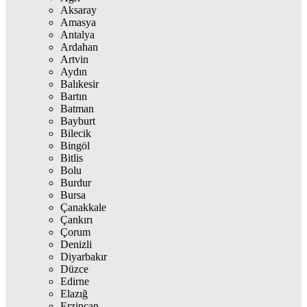
Aksaray
Amasya
Antalya
Ardahan
Artvin
Aydın
Balıkesir
Bartın
Batman
Bayburt
Bilecik
Bingöl
Bitlis
Bolu
Burdur
Bursa
Çanakkale
Çankırı
Çorum
Denizli
Diyarbakır
Düzce
Edirne
Elazığ
Erzincan