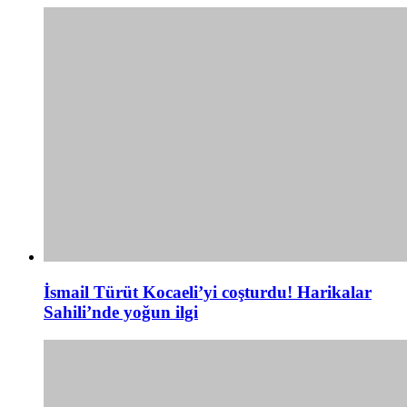
İsmail Türüt Kocaeli’yi coşturdu! Harikalar
Sahili’nde yoğun ilgi