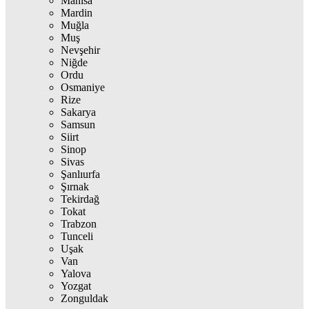
Manisa
Mardin
Muğla
Muş
Nevşehir
Niğde
Ordu
Osmaniye
Rize
Sakarya
Samsun
Siirt
Sinop
Sivas
Şanlıurfa
Şırnak
Tekirdağ
Tokat
Trabzon
Tunceli
Uşak
Van
Yalova
Yozgat
Zonguldak