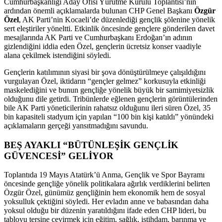
Cumhurbaşkanlığı Aday Ofisi Yürütme Kurulu Toplantısı’nın
ardından önemli açıklamalarda bulunan CHP Genel Başkanı
Özgür
Özel
, AK Parti’nin Kocaeli’de düzenlediği gençlik şölenine yönelik
sert eleştiriler yöneltti. Etkinlik öncesinde gençlere gönderilen davet
mesajlarında AK Parti ve Cumhurbaşkanı Erdoğan’ın adının
gizlendiğini iddia eden Özel, gençlerin ücretsiz konser vaadiyle
alana çekilmek istendiğini söyledi.
Gençlerin katılımının siyasi bir şova dönüştürülmeye çalışıldığını
vurgulayan Özel, iktidarın “gençler gelmez” korkusuyla etkinliği
maskelediğini ve bunun gençliğe yönelik büyük bir samimiyetsizlik
olduğunu dile getirdi. Tribünlerde eğlenen gençlerin görüntülerinden
bile AK Parti yöneticilerinin rahatsız olduğunu ileri süren Özel, 35
bin kapasiteli stadyum için yapılan “100 bin kişi katıldı” yönündeki
açıklamaların gerçeği yansıtmadığını savundu.
BEŞ AYAKLI “BÜTÜNLEŞİK GENÇLİK
GÜVENCESİ” GELİYOR
Toplantıda 19 Mayıs Atatürk’ü Anma, Gençlik ve Spor Bayramı
öncesinde gençliğe yönelik politikalara ağırlık verdiklerini belirten
Özgür Özel, günümüz gençliğinin hem ekonomik hem de sosyal
yoksulluk çektiğini söyledi. Her evladın anne ve babasından daha
yoksul olduğu bir düzenin yaratıldığını ifade eden CHP lideri, bu
tabloyu tersine çevirmek için eğitim, sağlık, istihdam, barınma ve