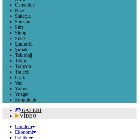
Osmaniye
Rize
Sakarya
Samsun
Siirt
Sinop
Sivas
Şanlıurfa
Şırnak
Tekirdağ
Tokat
Trabzon
Tunceli
Uşak
Van
Yalova
Yozgat
Zonguldak
GALERİ
VİDEO
Gündem
Ekonomi
Politika