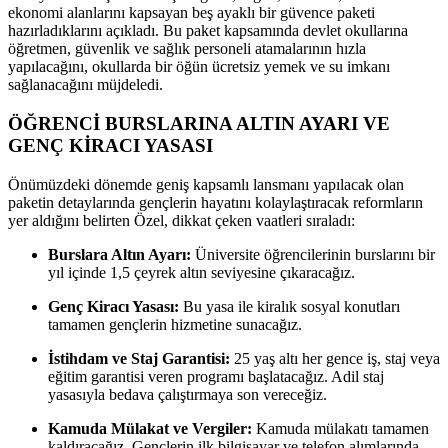
ekonomi alanlarını kapsayan beş ayaklı bir güvence paketi
hazırladıklarını açıkladı. Bu paket kapsamında devlet okullarına
öğretmen, güvenlik ve sağlık personeli atamalarının hızla
yapılacağını, okullarda bir öğün ücretsiz yemek ve su imkanı
sağlanacağını müjdeledi.
ÖĞRENCİ BURSLARINA ALTIN AYARI VE
GENÇ KİRACI YASASI
Önümüzdeki dönemde geniş kapsamlı lansmanı yapılacak olan
paketin detaylarında gençlerin hayatını kolaylaştıracak reformların
yer aldığını belirten Özel, dikkat çeken vaatleri sıraladı:
Burslara Altın Ayarı:
Üniversite öğrencilerinin burslarını bir
yıl içinde 1,5 çeyrek altın seviyesine çıkaracağız.
Genç Kiracı Yasası:
Bu yasa ile kiralık sosyal konutları
tamamen gençlerin hizmetine sunacağız.
İstihdam ve Staj Garantisi:
25 yaş altı her gence iş, staj veya
eğitim garantisi veren programı başlatacağız. Adil staj
yasasıyla bedava çalıştırmaya son vereceğiz.
Kamuda Mülakat ve Vergiler:
Kamuda mülakatı tamamen
kaldıracağız. Gençlerin ilk bilgisayar ve telefon alımlarında