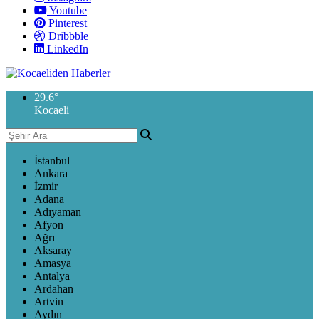
Youtube
Pinterest
Dribbble
LinkedIn
29.6
°
Kocaeli
İstanbul
Ankara
İzmir
Adana
Adıyaman
Afyon
Ağrı
Aksaray
Amasya
Antalya
Ardahan
Artvin
Aydın