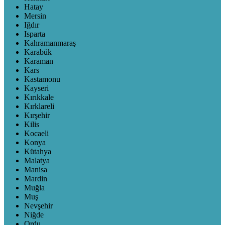
Hatay
Mersin
Iğdır
Isparta
Kahramanmaraş
Karabük
Karaman
Kars
Kastamonu
Kayseri
Kırıkkale
Kırklareli
Kırşehir
Kilis
Kocaeli
Konya
Kütahya
Malatya
Manisa
Mardin
Muğla
Muş
Nevşehir
Niğde
Ordu