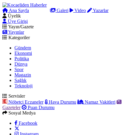
Ana Sayfa
Arama
Galeri
Video
Yazarlar
Üyelik
Üye Girişi
Yayın/Gazete
Yayınlar
Kategoriler
Gündem
Ekonomi
Politika
Dünya
Spor
Magazin
Sağlık
Teknoloji
Servisler
Nöbetçi Eczaneler
Hava Durumu
Namaz Vakitleri
Gazeteler
Puan Durumu
Sosyal Medya
Facebook
Instagram