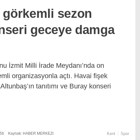
 görkemli sezon
konseri geceye damga
u İzmit Milli İrade Meydanı’nda on
kemli organizasyonla açtı. Havai fişek
 Altunbaş’ın tanıtımı ve Buray konseri
:56
Kaynak: HABER MERKEZI
Kent
Spor