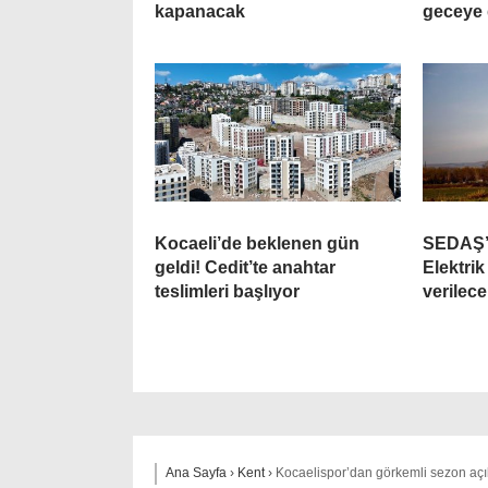
kapanacak
geceye
Kocaeli’de beklenen gün
SEDAŞ’t
geldi! Cedit’te anahtar
Elektrik
teslimleri başlıyor
verilec
Ana Sayfa
›
Kent
›
Kocaelispor’dan görkemli sezon açı