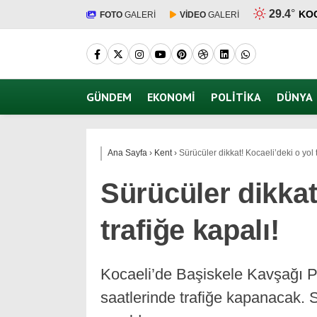
29.4
°
KO
FOTO
GALERİ
VİDEO
GALERİ
GÜNDEM
EKONOMI
POLITIKA
DÜNYA
Ana Sayfa
›
Kent
›
Sürücüler dikkat! Kocaeli’deki o yol t
Sürücüler dikkat
trafiğe kapalı!
Kocaeli’de Başiskele Kavşağı 
saatlerinde trafiğe kapanacak. S