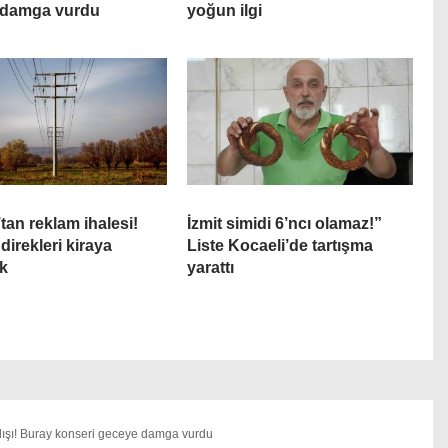
 damga vurdu
yoğun ilgi
an reklam ihalesi!
İzmit simidi 6’ncı olamaz!”
 direkleri kiraya
Liste Kocaeli’de tartışma
ek
yarattı
lışı! Buray konseri geceye damga vurdu