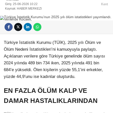
Giriş: 25-06-2026 10:22
Kent
Kaynak: HABER MERKEZI
Facebook
Türkiye İstatistik Kurumu (TÜİK), 2025 yılı Ölüm ve
Ölüm Nedeni İstatistikleri’ni kamuoyuyla paylaştı.
Açıklanan verilere göre Türkiye genelinde ölüm sayısı
2024 yılında 489 bin 734 iken, 2025 yılında 491 bin
684’e yükseldi. Ölen kişilerin yüzde 55,1’ini erkekler,
Instagram
yüzde 44,9’unu ise kadınlar oluşturdu.
Youtube
EN FAZLA ÖLÜM KALP VE
Pinterest
DAMAR HASTALIKLARINDAN
Dribbble