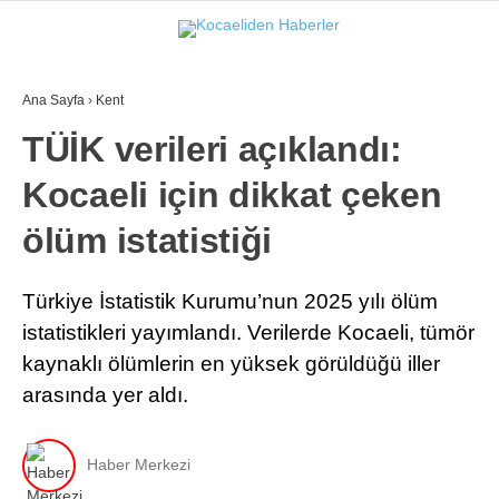
22.4
°
KOCAELI
Ana Sayfa
›
Kent
GALERİ
VİDEO
TÜİK verileri açıklandı:
Kocaeli için dikkat çeken
GÜNDEM
EKONOMI
ölüm istatistiği
POLITIKA
Türkiye İstatistik Kurumu’nun 2025 yılı ölüm
DÜNYA
istatistikleri yayımlandı. Verilerde Kocaeli, tümör
kaynaklı ölümlerin en yüksek görüldüğü iller
SPOR
arasında yer aldı.
MAGAZIN
SAĞLIK
Haber Merkezi