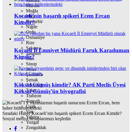
Manisa
Mardin
Muğla
Kocaeli’nin başarılı spikeri Ecem Ercan
Muş
Nevşehir
Kimdir?
Niğde
Ordu
Osmaniye
Rize
Sakarya
Kocaeli İl Emniyet Müdürü Faruk Karaduman
Samsun
Kimdir?
Siirt
Sinop
Sivas
Şanlıurfa
Şırnak
Köksal Gümüş kimdir? AK Parti Meclis Üyesi
Tekirdağ
Tokat
Köksal Gümüş’ün biyografisi
Trabzon
Tunceli
Uşak
Van
Sıradaki Haber
Kocaeli’nin başarılı spikeri Ecem Ercan Kimdir?
Yalova
Sosyal medya hesaplarımızı keşfedin
Yozgat
Zonguldak