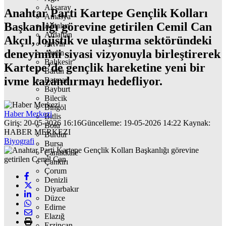
Aksaray
Anahtar Parti Kartepe Gençlik Kolları
Amasya
Başkanlığı görevine getirilen Cemil Can
Antalya
Ardahan
Akçıl, lojistik ve ulaştırma sektöründeki
Artvin
deneyimini siyasi vizyonuyla birleştirerek
Aydın
Balıkesir
Kartepe’de gençlik hareketine yeni bir
Bartın
ivme kazandırmayı hedefliyor.
Batman
Bayburt
Bilecik
Bingöl
Haber Merkezi
Bitlis
Giriş: 20-05-2026 16:16
Güncelleme: 19-05-2026 14:22
Kaynak:
Bolu
HABER MERKEZI
Burdur
Biyografi
Bursa
Çanakkale
Çankırı
Çorum
Denizli
Diyarbakır
Düzce
Edirne
Elazığ
Erzincan