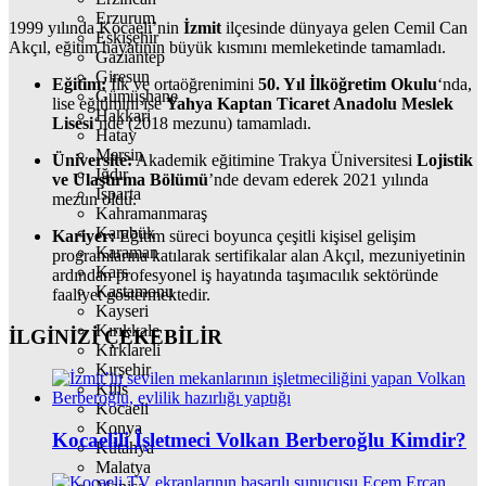
Erzurum
1999 yılında Kocaeli’nin
İzmit
ilçesinde dünyaya gelen Cemil Can
Eskişehir
Akçıl, eğitim hayatının büyük kısmını memleketinde tamamladı.
Gaziantep
Giresun
Eğitim:
İlk ve ortaöğrenimini
50. Yıl İlköğretim Okulu
‘nda,
Gümüşhane
lise eğitimini ise
Yahya Kaptan Ticaret Anadolu Meslek
Hakkari
Lisesi
‘nde (2018 mezunu) tamamladı.
Hatay
Mersin
Üniversite:
Akademik eğitimine Trakya Üniversitesi
Lojistik
Iğdır
ve Ulaştırma Bölümü
’nde devam ederek 2021 yılında
Isparta
mezun oldu.
Kahramanmaraş
Karabük
Kariyer:
Eğitim süreci boyunca çeşitli kişisel gelişim
Karaman
programlarına katılarak sertifikalar alan Akçıl, mezuniyetinin
Kars
ardından profesyonel iş hayatında taşımacılık sektöründe
Kastamonu
faaliyet göstermektedir.
Kayseri
Kırıkkale
İLGİNİZİ
ÇEKEBİLİR
Kırklareli
Kırşehir
Kilis
Kocaeli
Konya
Kocaelili İşletmeci Volkan Berberoğlu Kimdir?
Kütahya
Malatya