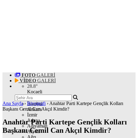
FOTO
GALERİ
VİDEO
GALERİ
28.8
°
Kocaeli
Ana Sayfa
›
Biyografi
›
Anahtar Parti Kartepe Gençlik Kolları
İstanbul
Başkanı Cemil Can Akçıl Kimdir?
Ankara
İzmir
Adana
Anahtar Parti Kartepe Gençlik Kolları
Adıyaman
Başkanı Cemil Can Akçıl Kimdir?
Afyon
Ağrı