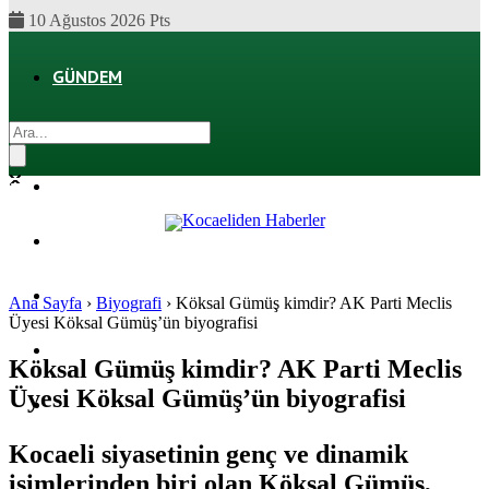
10 Ağustos 2026 Pts
GÜNDEM
EKONOMI
POLITIKA
DÜNYA
SPOR
Ana Sayfa
›
Biyografi
›
Köksal Gümüş kimdir? AK Parti Meclis
Üyesi Köksal Gümüş’ün biyografisi
MAGAZIN
Köksal Gümüş kimdir? AK Parti Meclis
Üyesi Köksal Gümüş’ün biyografisi
SAĞLIK
Kocaeli siyasetinin genç ve dinamik
isimlerinden biri olan Köksal Gümüş,