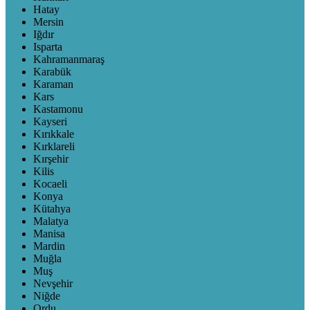
Hatay
Mersin
Iğdır
Isparta
Kahramanmaraş
Karabük
Karaman
Kars
Kastamonu
Kayseri
Kırıkkale
Kırklareli
Kırşehir
Kilis
Kocaeli
Konya
Kütahya
Malatya
Manisa
Mardin
Muğla
Muş
Nevşehir
Niğde
Ordu