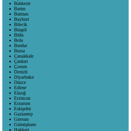
Balıkesir
Bartın
Batman
Bayburt
Bilecik
Bingöl
Bitlis
Bolu
Burdur
Bursa
Çanakkale
Çankırı
Çorum
Denizli
Diyarbakır
Düzce
Edirne
Elazığ
Erzincan
Erzurum
Eskişehir
Gaziantep
Giresun
Gümüşhane
Hakkari