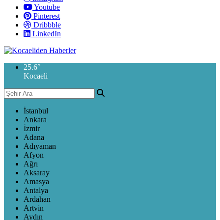
Youtube
Pinterest
Dribbble
LinkedIn
25.6
°
Kocaeli
İstanbul
Ankara
İzmir
Adana
Adıyaman
Afyon
Ağrı
Aksaray
Amasya
Antalya
Ardahan
Artvin
Aydın