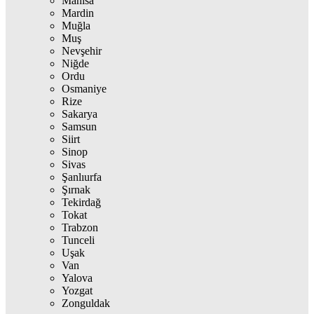
Manisa
Mardin
Muğla
Muş
Nevşehir
Niğde
Ordu
Osmaniye
Rize
Sakarya
Samsun
Siirt
Sinop
Sivas
Şanlıurfa
Şırnak
Tekirdağ
Tokat
Trabzon
Tunceli
Uşak
Van
Yalova
Yozgat
Zonguldak