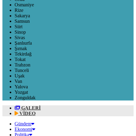
Osmaniye
Rize
Sakarya
Samsun
Siirt
Sinop
Sivas
Şanlıurfa
Şırnak
Tekirdağ
Tokat
Trabzon
Tunceli
Uşak
Van
Yalova
Yozgat
Zonguldak
GALERİ
VİDEO
Gündem
Ekonomi
Politika