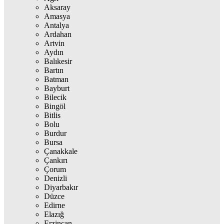
Aksaray
Amasya
Antalya
Ardahan
Artvin
Aydın
Balıkesir
Bartın
Batman
Bayburt
Bilecik
Bingöl
Bitlis
Bolu
Burdur
Bursa
Çanakkale
Çankırı
Çorum
Denizli
Diyarbakır
Düzce
Edirne
Elazığ
Erzincan