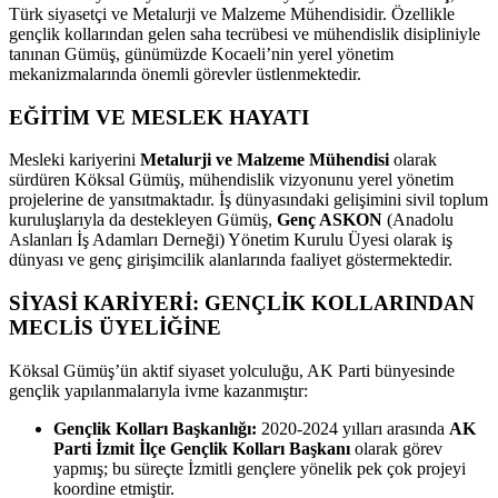
Türk siyasetçi ve Metalurji ve Malzeme Mühendisidir. Özellikle
gençlik kollarından gelen saha tecrübesi ve mühendislik disipliniyle
tanınan Gümüş, günümüzde Kocaeli’nin yerel yönetim
mekanizmalarında önemli görevler üstlenmektedir.
EĞİTİM VE MESLEK HAYATI
Mesleki kariyerini
Metalurji ve Malzeme Mühendisi
olarak
sürdüren Köksal Gümüş, mühendislik vizyonunu yerel yönetim
projelerine de yansıtmaktadır. İş dünyasındaki gelişimini sivil toplum
kuruluşlarıyla da destekleyen Gümüş,
Genç ASKON
(Anadolu
Aslanları İş Adamları Derneği) Yönetim Kurulu Üyesi olarak iş
dünyası ve genç girişimcilik alanlarında faaliyet göstermektedir.
SİYASİ KARİYERİ: GENÇLİK KOLLARINDAN
MECLİS ÜYELİĞİNE
Köksal Gümüş’ün aktif siyaset yolculuğu, AK Parti bünyesinde
gençlik yapılanmalarıyla ivme kazanmıştır:
Gençlik Kolları Başkanlığı:
2020-2024 yılları arasında
AK
Parti İzmit İlçe Gençlik Kolları Başkanı
olarak görev
yapmış; bu süreçte İzmitli gençlere yönelik pek çok projeyi
koordine etmiştir.