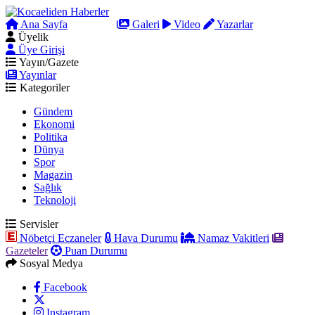
Ana Sayfa
Arama
Galeri
Video
Yazarlar
Üyelik
Üye Girişi
Yayın/Gazete
Yayınlar
Kategoriler
Gündem
Ekonomi
Politika
Dünya
Spor
Magazin
Sağlık
Teknoloji
Servisler
Nöbetçi Eczaneler
Hava Durumu
Namaz Vakitleri
Gazeteler
Puan Durumu
Sosyal Medya
Facebook
Instagram