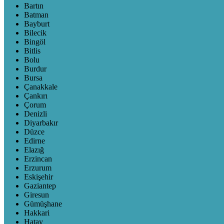
Bartın
Batman
Bayburt
Bilecik
Bingöl
Bitlis
Bolu
Burdur
Bursa
Çanakkale
Çankırı
Çorum
Denizli
Diyarbakır
Düzce
Edirne
Elazığ
Erzincan
Erzurum
Eskişehir
Gaziantep
Giresun
Gümüşhane
Hakkari
Hatay