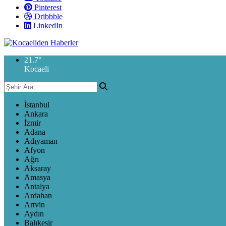
Pinterest
Dribbble
LinkedIn
21.7
°
Kocaeli
İstanbul
Ankara
İzmir
Adana
Adıyaman
Afyon
Ağrı
Aksaray
Amasya
Antalya
Ardahan
Artvin
Aydın
Balıkesir