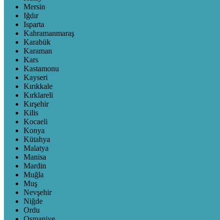
Mersin
Iğdır
Isparta
Kahramanmaraş
Karabük
Karaman
Kars
Kastamonu
Kayseri
Kırıkkale
Kırklareli
Kırşehir
Kilis
Kocaeli
Konya
Kütahya
Malatya
Manisa
Mardin
Muğla
Muş
Nevşehir
Niğde
Ordu
Osmaniye