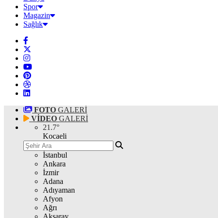
Spor
Magazin
Sağlık
FOTO
GALERİ
VİDEO
GALERİ
21.7
°
Kocaeli
İstanbul
Ankara
İzmir
Adana
Adıyaman
Afyon
Ağrı
Aksaray