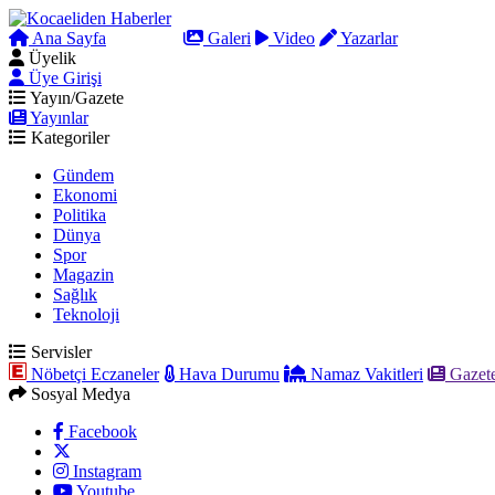
Ana Sayfa
Arama
Galeri
Video
Yazarlar
Üyelik
Üye Girişi
Yayın/Gazete
Yayınlar
Kategoriler
Gündem
Ekonomi
Politika
Dünya
Spor
Magazin
Sağlık
Teknoloji
Servisler
Nöbetçi Eczaneler
Hava Durumu
Namaz Vakitleri
Gazete
Sosyal Medya
Facebook
Instagram
Youtube