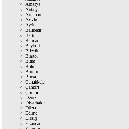
Amasya
Antalya
Ardahan
Artvin
Aydın
Balıkesir
Bartın
Batman
Bayburt
Bilecik
Bingöl
Bitlis
Bolu
Burdur
Bursa
Çanakkale
Çankırı
Çorum
Denizli
Diyarbakır
Düzce
Edirne
Elazığ
Erzincan
Erzurum