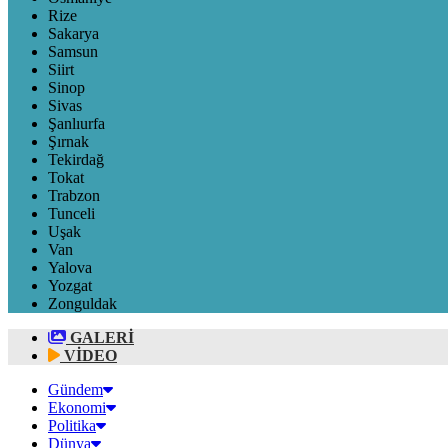
Rize
Sakarya
Samsun
Siirt
Sinop
Sivas
Şanlıurfa
Şırnak
Tekirdağ
Tokat
Trabzon
Tunceli
Uşak
Van
Yalova
Yozgat
Zonguldak
GALERİ
VİDEO
Gündem
Ekonomi
Politika
Dünya