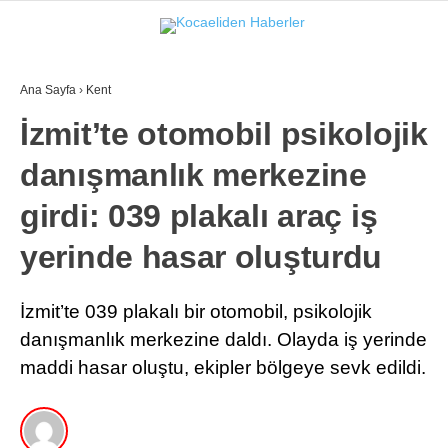
17.7
°
KOCAELI
Ana Sayfa
›
Kent
GALERİ
VİDEO
İzmit’te otomobil psikolojik
danışmanlık merkezine
GÜNDEM
EKONOMI
girdi: 039 plakalı araç iş
POLITIKA
yerinde hasar oluşturdu
DÜNYA
İzmit’te 039 plakalı bir otomobil, psikolojik
SPOR
danışmanlık merkezine daldı. Olayda iş yerinde
maddi hasar oluştu, ekipler bölgeye sevk edildi.
MAGAZIN
SAĞLIK