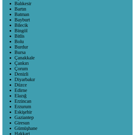
Balıkesir
Bartın
Batman
Bayburt
Bilecik
Bingöl
Bitlis
Bolu
Burdur
Bursa
Çanakkale
Çankırı
Çorum
Denizli
Diyarbakır
Düzce
Edirne
Elazığ
Erzincan
Erzurum
Eskişehir
Gaziantep
Giresun
Gümüşhane
Hakkari