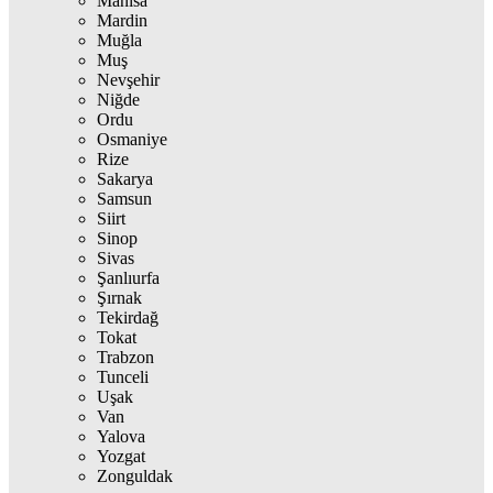
Manisa
Mardin
Muğla
Muş
Nevşehir
Niğde
Ordu
Osmaniye
Rize
Sakarya
Samsun
Siirt
Sinop
Sivas
Şanlıurfa
Şırnak
Tekirdağ
Tokat
Trabzon
Tunceli
Uşak
Van
Yalova
Yozgat
Zonguldak