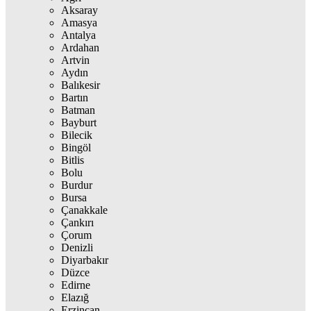
Aksaray
Amasya
Antalya
Ardahan
Artvin
Aydın
Balıkesir
Bartın
Batman
Bayburt
Bilecik
Bingöl
Bitlis
Bolu
Burdur
Bursa
Çanakkale
Çankırı
Çorum
Denizli
Diyarbakır
Düzce
Edirne
Elazığ
Erzincan