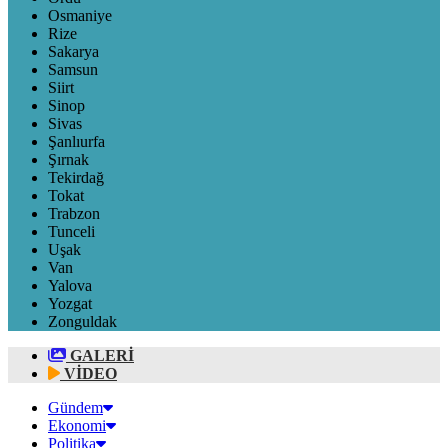
Osmaniye
Rize
Sakarya
Samsun
Siirt
Sinop
Sivas
Şanlıurfa
Şırnak
Tekirdağ
Tokat
Trabzon
Tunceli
Uşak
Van
Yalova
Yozgat
Zonguldak
GALERİ
VİDEO
Gündem
Ekonomi
Politika