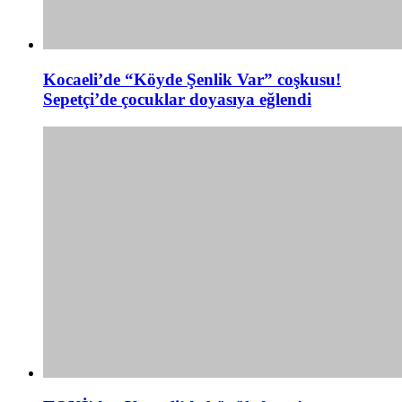
Kocaeli’de “Köyde Şenlik Var” coşkusu!
Sepetçi’de çocuklar doyasıya eğlendi