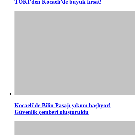
TOKİ’den Kocaeli’de büyük fırsat!
Kocaeli’de Bilin Pasajı yıkımı başlıyor!
Güvenlik çemberi oluşturuldu