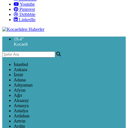
Youtube
Pinterest
Dribbble
LinkedIn
19.4
°
Kocaeli
İstanbul
Ankara
İzmir
Adana
Adıyaman
Afyon
Ağrı
Aksaray
Amasya
Antalya
Ardahan
Artvin
Aydın