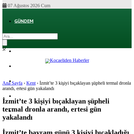
07 Ağustos 2026 Cum
GÜNDEM
EKONOMI
POLITIKA
DÜNYA
SPOR
Ana Sayfa
›
Kent
›
İzmit’te 3 kişiyi bıçaklayan şüpheli termal dronla
arandı, ertesi gün yakalandı
MAGAZIN
İzmit’te 3 kişiyi bıçaklayan şüpheli
termal dronla arandı, ertesi gün
SAĞLIK
yakalandı
İzmit’te bayram günü 3 kişiyi bıçakladığı