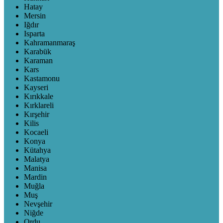
Hatay
Mersin
Iğdır
Isparta
Kahramanmaraş
Karabük
Karaman
Kars
Kastamonu
Kayseri
Kırıkkale
Kırklareli
Kırşehir
Kilis
Kocaeli
Konya
Kütahya
Malatya
Manisa
Mardin
Muğla
Muş
Nevşehir
Niğde
Ordu