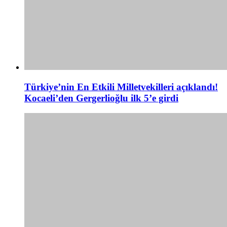
Türkiye’nin En Etkili Milletvekilleri açıklandı!
Kocaeli’den Gergerlioğlu ilk 5’e girdi