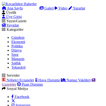
Ana Sayfa
Arama
Galeri
Video
Yazarlar
Üyelik
Üye Girişi
Yayın/Gazete
Yayınlar
Kategoriler
Gündem
Ekonomi
Politika
Dünya
Spor
Magazin
Sağlık
Teknoloji
Servisler
Nöbetçi Eczaneler
Hava Durumu
Namaz Vakitleri
Gazeteler
Puan Durumu
Sosyal Medya
Facebook
Instagram