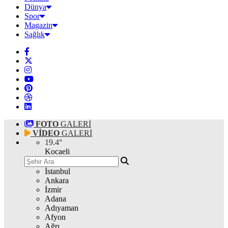
Dünya
Spor
Magazin
Sağlık
FOTO
GALERİ
VİDEO
GALERİ
19.4
°
Kocaeli
İstanbul
Ankara
İzmir
Adana
Adıyaman
Afyon
Ağrı