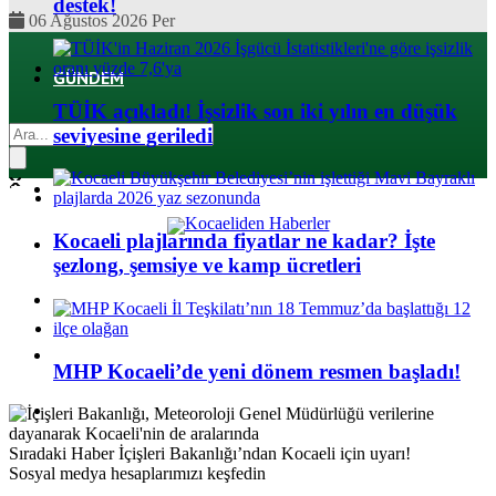
destek!
06 Ağustos 2026 Per
GÜNDEM
TÜİK açıkladı! İşsizlik son iki yılın en düşük
EKONOMI
seviyesine geriledi
POLITIKA
Kocaeli plajlarında fiyatlar ne kadar? İşte
DÜNYA
şezlong, şemsiye ve kamp ücretleri
SPOR
MAGAZIN
MHP Kocaeli’de yeni dönem resmen başladı!
SAĞLIK
Sıradaki Haber
İçişleri Bakanlığı’ndan Kocaeli için uyarı!
Sosyal medya hesaplarımızı keşfedin