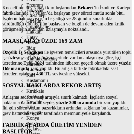
Erzurum
Kocaeli’nin dev sanayi kuruluşlarından
Bekaert
’in İzmit ve Kartepe
Eskişehir
fabrikalarında 17 Nisan’da başlayan grev süreci mutlu sonla bitti.
Gaziantep
İşçilerin hak arayışı için başlattığı ve 28 gündür kararlılıkla
Giresun
sürdürdüğü direniş, dün başlayan ve bugün de devam eden kritik
Gümüşhane
görüşmelerin ardından uzlaşmayla noktalandı.
Hakkari
Hatay
MAAŞLARA YÜZDE 169 ZAM
Mersin
Iğdır
Özçelik-İş Sendikası
ile işveren temsilcileri arasında yürütülen toplu
Isparta
iş sözleşmesi (TİS) görüşmelerinde varılan anlaşmaya göre, işçi
Kahramanmaraş
ücretlerine Eylül 2024 tarihinden itibaren geçerli olmak üzere
yüzde
Karabük
169 oranında
zam yapıldı. Bu artışla birlikte fabrikadaki saat
Karaman
ücretleri ortalama
430 TL
seviyesine yükseldi.
Kars
Kastamonu
SOSYAL HAKLARDA REKOR ARTIŞ
Kayseri
Kırıkkale
Kırklareli
Anlaşma sadece maaş artışıyla sınırlı kalmadı. İşçilerin sosyal
Kırşehir
haklarına da rekor düzeyde,
yüzde 300 oranında
bir zam yapıldı.
Kilis
İki gün süren yoğun pazarlıkların ardından sağlanan bu kazanımlar,
Kocaeli
grev hattındaki işçiler tarafından memnuniyetle karşılandı.
Konya
Kütahya
FABRİKALARDA ÜRETİM YENİDEN
Malatya
BAŞLIYOR