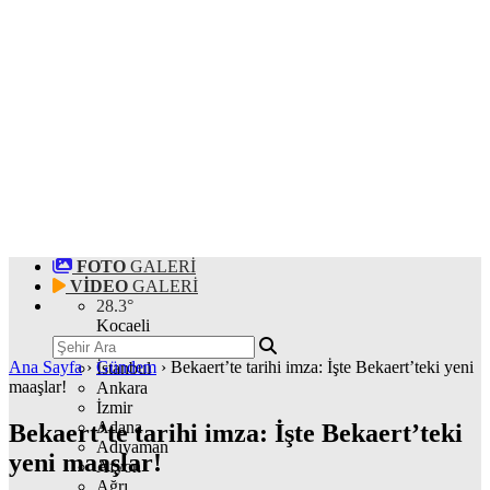
FOTO
GALERİ
VİDEO
GALERİ
28.3
°
Kocaeli
Ana Sayfa
›
Gündem
›
Bekaert’te tarihi imza: İşte Bekaert’teki yeni
İstanbul
maaşlar!
Ankara
İzmir
Adana
Bekaert’te tarihi imza: İşte Bekaert’teki
Adıyaman
yeni maaşlar!
Afyon
Ağrı