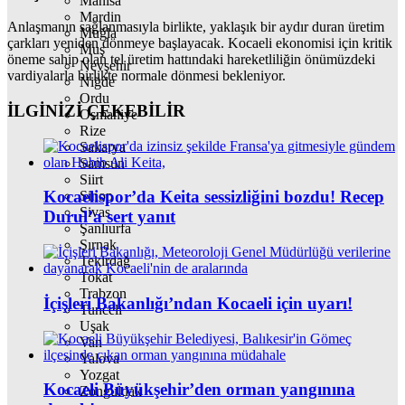
Manisa
Mardin
Anlaşmanın sağlanmasıyla birlikte, yaklaşık bir aydır duran üretim
Muğla
çarkları yeniden dönmeye başlayacak. Kocaeli ekonomisi için kritik
Muş
öneme sahip olan tel üretim hattındaki hareketliliğin önümüzdeki
Nevşehir
vardiyalarla birlikte normale dönmesi bekleniyor.
Niğde
Ordu
İLGİNİZİ
ÇEKEBİLİR
Osmaniye
Rize
Sakarya
Samsun
Siirt
Kocaelispor’da Keita sessizliğini bozdu! Recep
Sinop
Sivas
Durul’a sert yanıt
Şanlıurfa
Şırnak
Tekirdağ
Tokat
Trabzon
İçişleri Bakanlığı’ndan Kocaeli için uyarı!
Tunceli
Uşak
Van
Yalova
Yozgat
Kocaeli Büyükşehir’den orman yangınına
Zonguldak