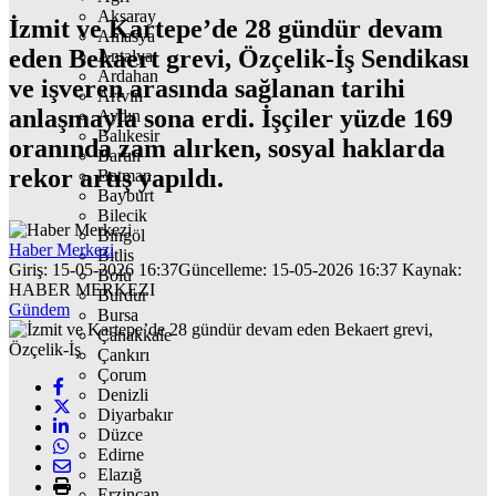
Aksaray
İzmit ve Kartepe’de 28 gündür devam
Amasya
eden Bekaert grevi, Özçelik-İş Sendikası
Antalya
Ardahan
ve işveren arasında sağlanan tarihi
Artvin
anlaşmayla sona erdi. İşçiler yüzde 169
Aydın
Balıkesir
oranında zam alırken, sosyal haklarda
Bartın
rekor artış yapıldı.
Batman
Bayburt
Bilecik
Bingöl
Haber Merkezi
Bitlis
Giriş: 15-05-2026 16:37
Güncelleme: 15-05-2026 16:37
Kaynak:
Bolu
HABER MERKEZI
Burdur
Gündem
Bursa
Çanakkale
Çankırı
Çorum
Denizli
Diyarbakır
Düzce
Edirne
Elazığ
Erzincan