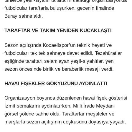
binlerce yeşil-siyahlı taraftarın katıldığı organizasyonda
futbolcular taraftarla buluşurken, gecenin finalinde
Buray sahne aldı.
TARAFTAR VE TAKIM YENİDEN KUCAKLAŞTI
Sezon açılışında Kocaelispor’un teknik heyeti ve
futbolcuları tek tek sahneye davet edildi. Tezahüratlar
eşliğinde taraftarı selamlayan yeşil-siyahlılar, yeni
sezon öncesinde birlik ve beraberlik mesajı verdi.
HAVAİ FİŞEKLER GÖKYÜZÜNÜ AYDINLATTI
Organizasyon boyunca düzenlenen havai fişek gösterisi
İzmit semalarını aydınlatırken, Milli İrade Meydanı
görsel şölene sahne oldu. Taraftarlar meşaleler ve
marşlarla sezon açılışının coşkusunu doyasıya yaşadı.