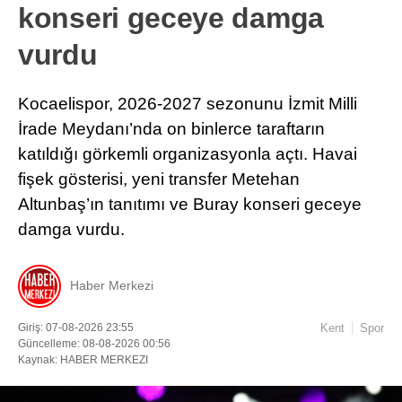
konseri geceye damga
vurdu
Kocaelispor, 2026-2027 sezonunu İzmit Milli
İrade Meydanı’nda on binlerce taraftarın
katıldığı görkemli organizasyonla açtı. Havai
fişek gösterisi, yeni transfer Metehan
Altunbaş’ın tanıtımı ve Buray konseri geceye
damga vurdu.
Haber Merkezi
Giriş: 07-08-2026 23:55
Kent
Spor
Güncelleme: 08-08-2026 00:56
Kaynak: HABER MERKEZI