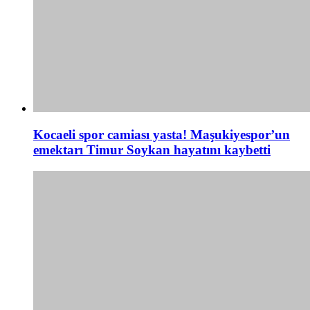
Kocaeli spor camiası yasta! Maşukiyespor’un
emektarı Timur Soykan hayatını kaybetti