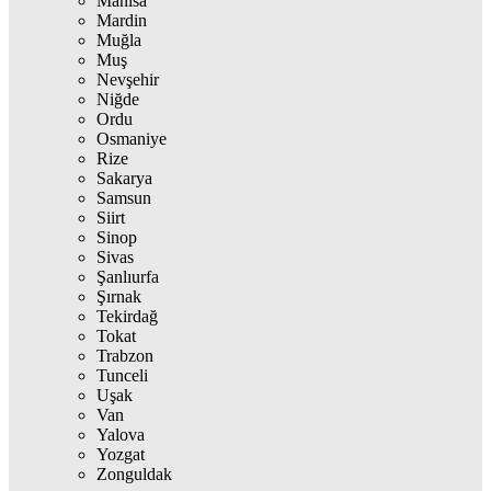
Manisa
Mardin
Muğla
Muş
Nevşehir
Niğde
Ordu
Osmaniye
Rize
Sakarya
Samsun
Siirt
Sinop
Sivas
Şanlıurfa
Şırnak
Tekirdağ
Tokat
Trabzon
Tunceli
Uşak
Van
Yalova
Yozgat
Zonguldak