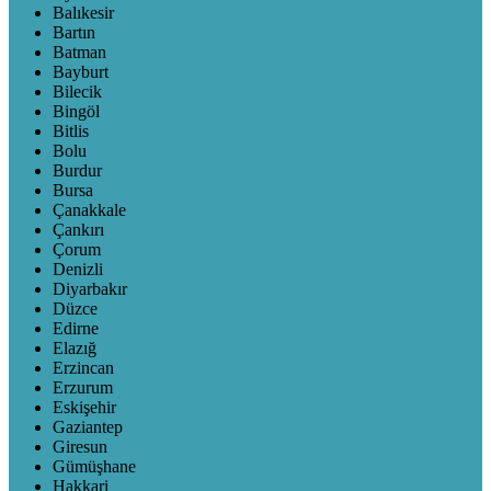
Balıkesir
Bartın
Batman
Bayburt
Bilecik
Bingöl
Bitlis
Bolu
Burdur
Bursa
Çanakkale
Çankırı
Çorum
Denizli
Diyarbakır
Düzce
Edirne
Elazığ
Erzincan
Erzurum
Eskişehir
Gaziantep
Giresun
Gümüşhane
Hakkari