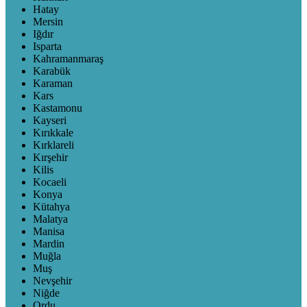
Hatay
Mersin
Iğdır
Isparta
Kahramanmaraş
Karabük
Karaman
Kars
Kastamonu
Kayseri
Kırıkkale
Kırklareli
Kırşehir
Kilis
Kocaeli
Konya
Kütahya
Malatya
Manisa
Mardin
Muğla
Muş
Nevşehir
Niğde
Ordu