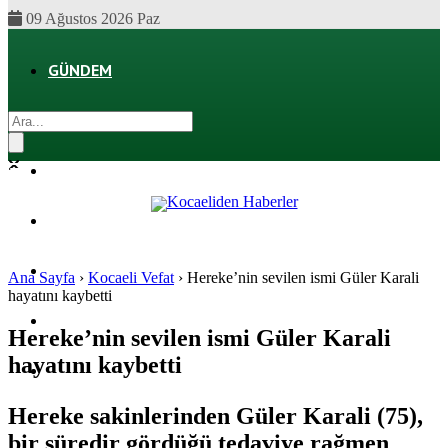
09 Ağustos 2026 Paz
GÜNDEM
EKONOMI
POLITIKA
DÜNYA
SPOR
Ana Sayfa
›
Kocaeli Vefat
›
Hereke’nin sevilen ismi Güler Karali
hayatını kaybetti
MAGAZIN
Hereke’nin sevilen ismi Güler Karali
hayatını kaybetti
SAĞLIK
Hereke sakinlerinden Güler Karali (75),
bir süredir gördüğü tedaviye rağmen