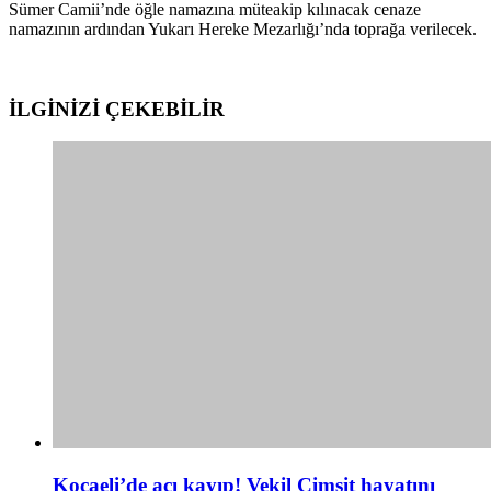
Sümer Camii’nde öğle namazına müteakip kılınacak cenaze
namazının ardından Yukarı Hereke Mezarlığı’nda toprağa verilecek.
İLGİNİZİ
ÇEKEBİLİR
Kocaeli’de acı kayıp! Vekil Cimşit hayatını