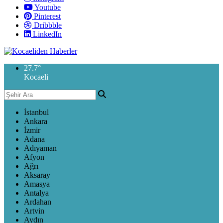
Youtube
Pinterest
Dribbble
LinkedIn
27.7
°
Kocaeli
İstanbul
Ankara
İzmir
Adana
Adıyaman
Afyon
Ağrı
Aksaray
Amasya
Antalya
Ardahan
Artvin
Aydın