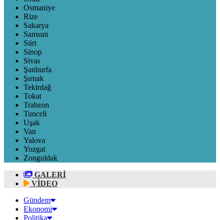
Osmaniye
Rize
Sakarya
Samsun
Siirt
Sinop
Sivas
Şanlıurfa
Şırnak
Tekirdağ
Tokat
Trabzon
Tunceli
Uşak
Van
Yalova
Yozgat
Zonguldak
GALERİ
VİDEO
Gündem
Ekonomi
Politika