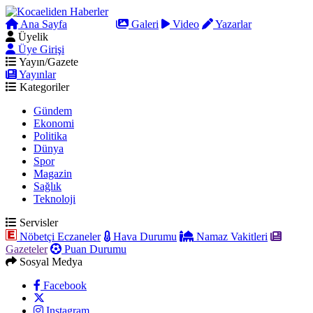
Ana Sayfa
Arama
Galeri
Video
Yazarlar
Üyelik
Üye Girişi
Yayın/Gazete
Yayınlar
Kategoriler
Gündem
Ekonomi
Politika
Dünya
Spor
Magazin
Sağlık
Teknoloji
Servisler
Nöbetçi Eczaneler
Hava Durumu
Namaz Vakitleri
Gazeteler
Puan Durumu
Sosyal Medya
Facebook
Instagram