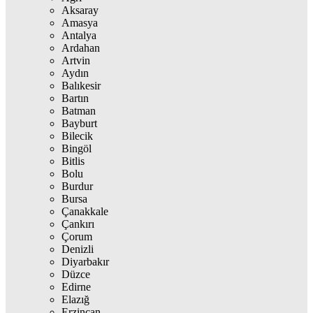
Aksaray
Amasya
Antalya
Ardahan
Artvin
Aydın
Balıkesir
Bartın
Batman
Bayburt
Bilecik
Bingöl
Bitlis
Bolu
Burdur
Bursa
Çanakkale
Çankırı
Çorum
Denizli
Diyarbakır
Düzce
Edirne
Elazığ
Erzincan