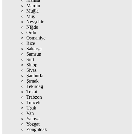
Manisa
Mardin
Muğla
Muş
Nevşehir
Niğde
Ordu
Osmaniye
Rize
Sakarya
Samsun
Siirt
Sinop
Sivas
Şanlıurfa
Şırnak
Tekirdağ
Tokat
Trabzon
Tunceli
Uşak
Van
Yalova
Yozgat
Zonguldak