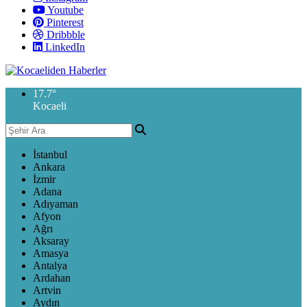
Youtube
Pinterest
Dribbble
LinkedIn
17.7
°
Kocaeli
İstanbul
Ankara
İzmir
Adana
Adıyaman
Afyon
Ağrı
Aksaray
Amasya
Antalya
Ardahan
Artvin
Aydın