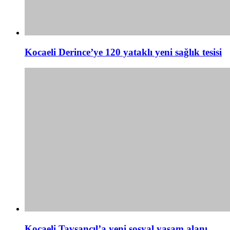
Kocaeli Derince’ye 120 yataklı yeni sağlık tesisi
Kocaeli Tavşancıl’a yeni sosyal yaşam alanı