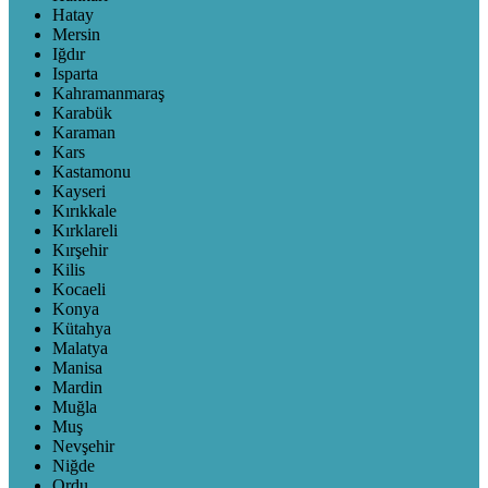
Hatay
Mersin
Iğdır
Isparta
Kahramanmaraş
Karabük
Karaman
Kars
Kastamonu
Kayseri
Kırıkkale
Kırklareli
Kırşehir
Kilis
Kocaeli
Konya
Kütahya
Malatya
Manisa
Mardin
Muğla
Muş
Nevşehir
Niğde
Ordu