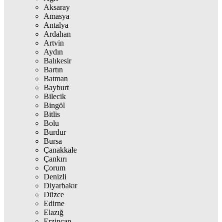
Aksaray
Amasya
Antalya
Ardahan
Artvin
Aydın
Balıkesir
Bartın
Batman
Bayburt
Bilecik
Bingöl
Bitlis
Bolu
Burdur
Bursa
Çanakkale
Çankırı
Çorum
Denizli
Diyarbakır
Düzce
Edirne
Elazığ
Erzincan