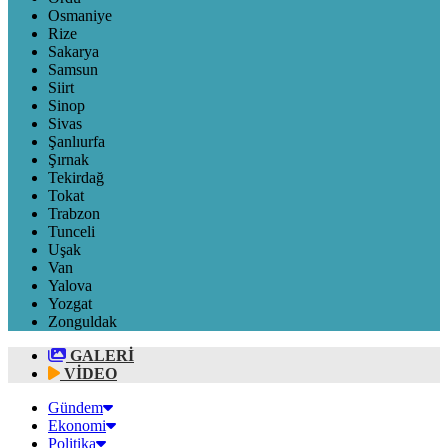
Osmaniye
Rize
Sakarya
Samsun
Siirt
Sinop
Sivas
Şanlıurfa
Şırnak
Tekirdağ
Tokat
Trabzon
Tunceli
Uşak
Van
Yalova
Yozgat
Zonguldak
GALERİ
VİDEO
Gündem
Ekonomi
Politika