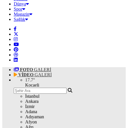
Dünya
Spor
Magazin
Sağlık
FOTO
GALERİ
VİDEO
GALERİ
17.7
°
Kocaeli
İstanbul
Ankara
İzmir
Adana
Adıyaman
Afyon
Ağrı