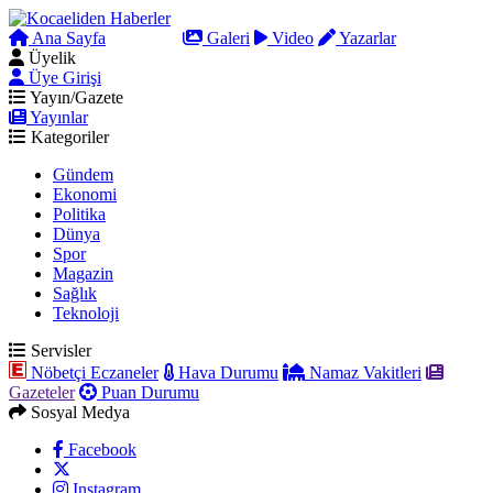
Ana Sayfa
Arama
Galeri
Video
Yazarlar
Üyelik
Üye Girişi
Yayın/Gazete
Yayınlar
Kategoriler
Gündem
Ekonomi
Politika
Dünya
Spor
Magazin
Sağlık
Teknoloji
Servisler
Nöbetçi Eczaneler
Hava Durumu
Namaz Vakitleri
Gazeteler
Puan Durumu
Sosyal Medya
Facebook
Instagram