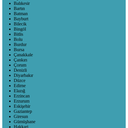
Balıkesir
Bartın
Batman
Bayburt
Bilecik
Bingöl
Bitlis
Bolu
Burdur
Bursa
Çanakkale
Çankırı
Çorum
Denizli
Diyarbakır
Düzce
Edirne
Elazığ
Erzincan
Erzurum
Eskişehir
Gaziantep
Giresun
Gümüşhane
Hakkari