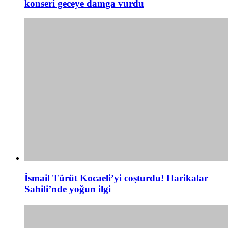
konseri geceye damga vurdu
İsmail Türüt Kocaeli’yi coşturdu! Harikalar
Sahili’nde yoğun ilgi