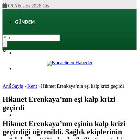
08 Ağustos 2026 Cts
GÜNDEM
EKONOMI
POLITIKA
DÜNYA
SPOR
Ana Sayfa
›
Kent
›
Hikmet Erenkaya’nın eşi kalp krizi geçirdi
Hikmet Erenkaya’nın eşi kalp krizi
MAGAZIN
geçirdi
SAĞLIK
Hikmet Erenkaya’nın eşinin kalp krizi
geçirdiği öğrenildi. Sağlık ekiplerinin