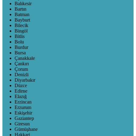
Balıkesir
Bartın
Batman
Bayburt
Bilecik
Bingöl
Bitlis
Bolu
Burdur
Bursa
Çanakkale
Çankırı
Çorum
Denizli
Diyarbakır
Düzce
Edirne
Elazığ
Erzincan
Erzurum
Eskişehir
Gaziantep
Giresun
Gümüşhane
Hakkari