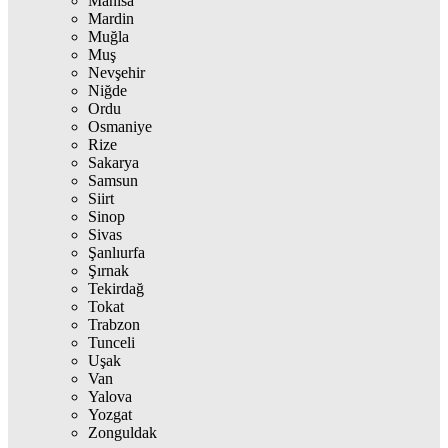
Manisa
Mardin
Muğla
Muş
Nevşehir
Niğde
Ordu
Osmaniye
Rize
Sakarya
Samsun
Siirt
Sinop
Sivas
Şanlıurfa
Şırnak
Tekirdağ
Tokat
Trabzon
Tunceli
Uşak
Van
Yalova
Yozgat
Zonguldak