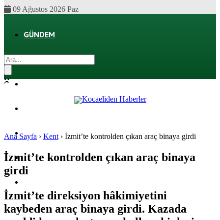
09 Ağustos 2026 Paz
GÜNDEM
EKONOMI
POLITIKA
DÜNYA
SPOR
Ana Sayfa
›
Kent
›
İzmit’te kontrolden çıkan araç binaya girdi
İzmit’te kontrolden çıkan araç binaya
MAGAZIN
girdi
SAĞLIK
İzmit’te direksiyon hâkimiyetini
kaybeden araç binaya girdi. Kazada