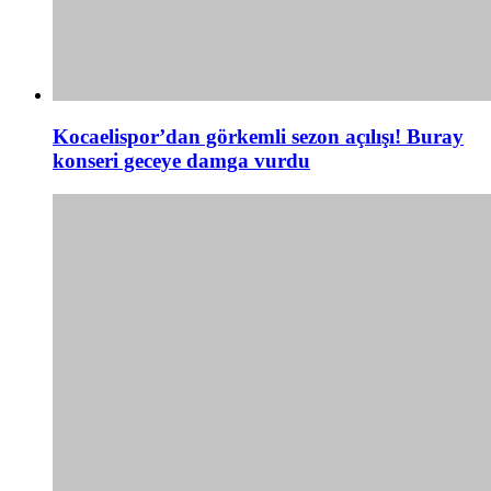
Kocaelispor’dan görkemli sezon açılışı! Buray
konseri geceye damga vurdu