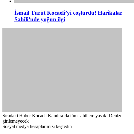
İsmail Türüt Kocaeli’yi coşturdu! Harikalar
Sahili’nde yoğun ilgi
Sıradaki Haber
Kocaeli Kandıra’da tüm sahillere yasak! Denize
girilemeyecek
Sosyal medya hesaplarımızı keşfedin