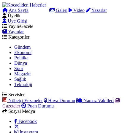
Ana Sayfa
Arama
Galeri
Video
Yazarlar
Üyelik
Üye Girişi
Yayın/Gazete
Yayınlar
Kategoriler
Gündem
Ekonomi
Politika
Dünya
Spor
Magazin
Sağlık
Teknoloji
Servisler
Nöbetçi Eczaneler
Hava Durumu
Namaz Vakitleri
Gazeteler
Puan Durumu
Sosyal Medya
Facebook
Instagram