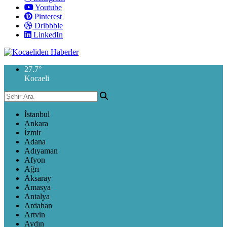
Youtube
Pinterest
Dribbble
LinkedIn
27.7
°
Kocaeli
İstanbul
Ankara
İzmir
Adana
Adıyaman
Afyon
Ağrı
Aksaray
Amasya
Antalya
Ardahan
Artvin
Aydın