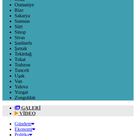
Osmaniye
Rize
Sakarya
Samsun
Siirt
Sinop
Sivas
Şanlıurfa
Şırnak
Tekirdağ
Tokat
Trabzon
Tunceli
Uşak
Van
Yalova
Yozgat
Zonguldak
GALERİ
VİDEO
Gündem
Ekonomi
Politika