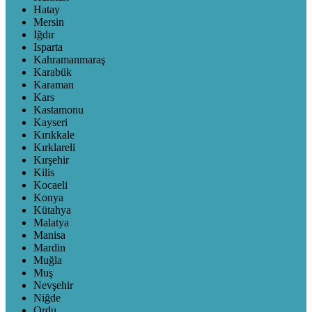
Hatay
Mersin
Iğdır
Isparta
Kahramanmaraş
Karabük
Karaman
Kars
Kastamonu
Kayseri
Kırıkkale
Kırklareli
Kırşehir
Kilis
Kocaeli
Konya
Kütahya
Malatya
Manisa
Mardin
Muğla
Muş
Nevşehir
Niğde
Ordu