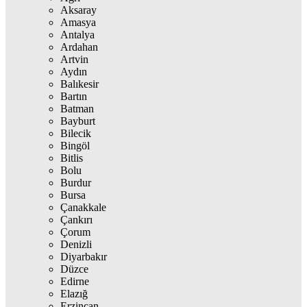
Aksaray
Amasya
Antalya
Ardahan
Artvin
Aydın
Balıkesir
Bartın
Batman
Bayburt
Bilecik
Bingöl
Bitlis
Bolu
Burdur
Bursa
Çanakkale
Çankırı
Çorum
Denizli
Diyarbakır
Düzce
Edirne
Elazığ
Erzincan