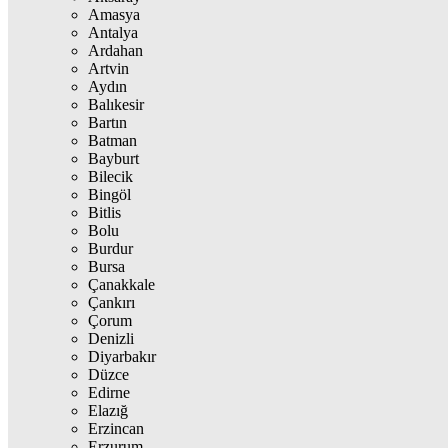
Amasya
Antalya
Ardahan
Artvin
Aydın
Balıkesir
Bartın
Batman
Bayburt
Bilecik
Bingöl
Bitlis
Bolu
Burdur
Bursa
Çanakkale
Çankırı
Çorum
Denizli
Diyarbakır
Düzce
Edirne
Elazığ
Erzincan
Erzurum