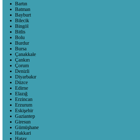
Bartın
Batman
Bayburt
Bilecik
Bingöl
Bitlis
Bolu
Burdur
Bursa
Çanakkale
Çankırı
Çorum
Denizli
Diyarbakır
Düzce
Edirne
Elazığ
Erzincan
Erzurum
Eskişehir
Gaziantep
Giresun
Gümüşhane
Hakkari
Hatay