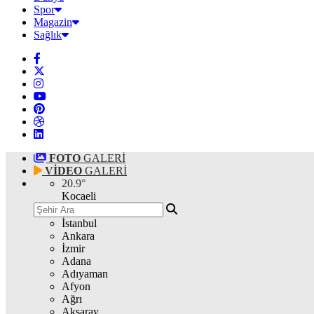
Spor
Magazin
Sağlık
FOTO
GALERİ
VİDEO
GALERİ
20.9
°
Kocaeli
İstanbul
Ankara
İzmir
Adana
Adıyaman
Afyon
Ağrı
Aksaray