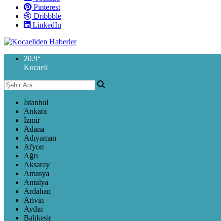
Pinterest
Dribbble
LinkedIn
20.9
°
Kocaeli
İstanbul
Ankara
İzmir
Adana
Adıyaman
Afyon
Ağrı
Aksaray
Amasya
Antalya
Ardahan
Artvin
Aydın
Balıkesir