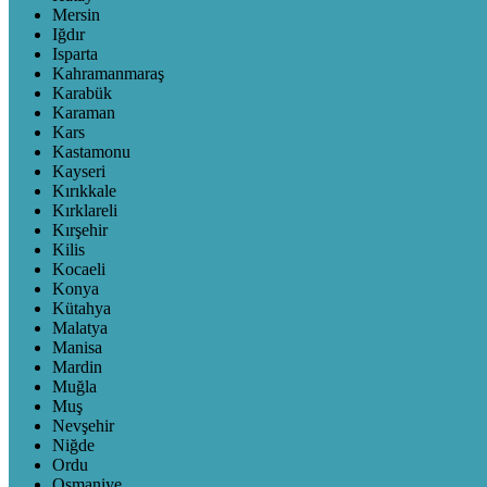
Mersin
Iğdır
Isparta
Kahramanmaraş
Karabük
Karaman
Kars
Kastamonu
Kayseri
Kırıkkale
Kırklareli
Kırşehir
Kilis
Kocaeli
Konya
Kütahya
Malatya
Manisa
Mardin
Muğla
Muş
Nevşehir
Niğde
Ordu
Osmaniye