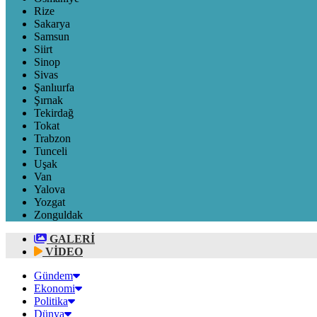
Rize
Sakarya
Samsun
Siirt
Sinop
Sivas
Şanlıurfa
Şırnak
Tekirdağ
Tokat
Trabzon
Tunceli
Uşak
Van
Yalova
Yozgat
Zonguldak
GALERİ
VİDEO
Gündem
Ekonomi
Politika
Dünya