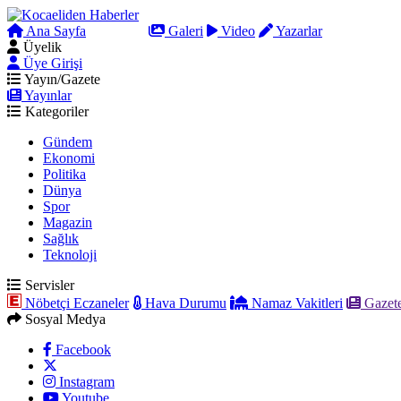
Ana Sayfa
Arama
Galeri
Video
Yazarlar
Üyelik
Üye Girişi
Yayın/Gazete
Yayınlar
Kategoriler
Gündem
Ekonomi
Politika
Dünya
Spor
Magazin
Sağlık
Teknoloji
Servisler
Nöbetçi Eczaneler
Hava Durumu
Namaz Vakitleri
Gazete
Sosyal Medya
Facebook
Instagram
Youtube