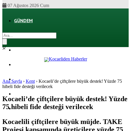
07 Ağustos 2026 Cum
GÜNDEM
EKONOMI
POLITIKA
DÜNYA
SPOR
Ana Sayfa
›
Kent
›
Kocaeli’de çiftçilere büyük destek! Yüzde 75
hibeli fide desteği verilecek
MAGAZIN
Kocaeli’de çiftçilere büyük destek! Yüzde
75 hibeli fide desteği verilecek
SAĞLIK
Kocaelili çiftçilere büyük müjde. TAKE
Projesi kapsamında üreticilere yüzde 75