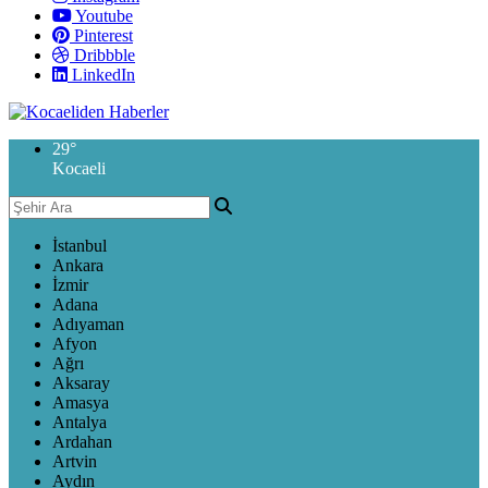
Youtube
Pinterest
Dribbble
LinkedIn
29
°
Kocaeli
İstanbul
Ankara
İzmir
Adana
Adıyaman
Afyon
Ağrı
Aksaray
Amasya
Antalya
Ardahan
Artvin
Aydın