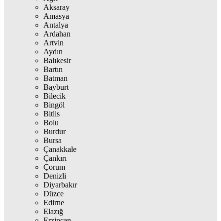
Aksaray
Amasya
Antalya
Ardahan
Artvin
Aydın
Balıkesir
Bartın
Batman
Bayburt
Bilecik
Bingöl
Bitlis
Bolu
Burdur
Bursa
Çanakkale
Çankırı
Çorum
Denizli
Diyarbakır
Düzce
Edirne
Elazığ
Erzincan