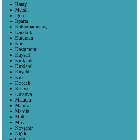
Hatay
Mersin
Iğdır
Isparta
Kahramanmaraş
Karabük
Karaman
Kars
Kastamonu
Kayseri
Kırıkkale
Kırklareli
Kırşehir
Kilis
Kocaeli
Konya
Kütahya
Malatya
Manisa
Mardin
Muğla
Muş
Nevşehir
Niğde
Ordu