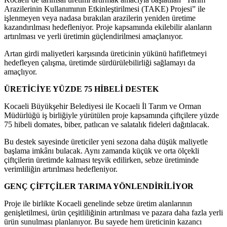
Arazilerinin Kullanımının Etkinleştirilmesi (TAKE) Projesi” ile
işlenmeyen veya nadasa bırakılan arazilerin yeniden üretime
kazandırılması hedefleniyor. Proje kapsamında ekilebilir alanların
artırılması ve yerli üretimin güçlendirilmesi amaçlanıyor.
Artan girdi maliyetleri karşısında üreticinin yükünü hafifletmeyi
hedefleyen çalışma, üretimde sürdürülebilirliği sağlamayı da
amaçlıyor.
ÜRETİCİYE YÜZDE 75 HİBELİ DESTEK
Kocaeli Büyükşehir Belediyesi ile Kocaeli İl Tarım ve Orman
Müdürlüğü iş birliğiyle yürütülen proje kapsamında çiftçilere yüzde
75 hibeli domates, biber, patlıcan ve salatalık fideleri dağıtılacak.
Bu destek sayesinde üreticiler yeni sezona daha düşük maliyetle
başlama imkânı bulacak. Aynı zamanda küçük ve orta ölçekli
çiftçilerin üretimde kalması teşvik edilirken, sebze üretiminde
verimliliğin artırılması hedefleniyor.
GENÇ ÇİFTÇİLER TARIMA YÖNLENDİRİLİYOR
Proje ile birlikte Kocaeli genelinde sebze üretim alanlarının
genişletilmesi, ürün çeşitliliğinin artırılması ve pazara daha fazla yerli
ürün sunulması planlanıyor. Bu sayede hem üreticinin kazancı