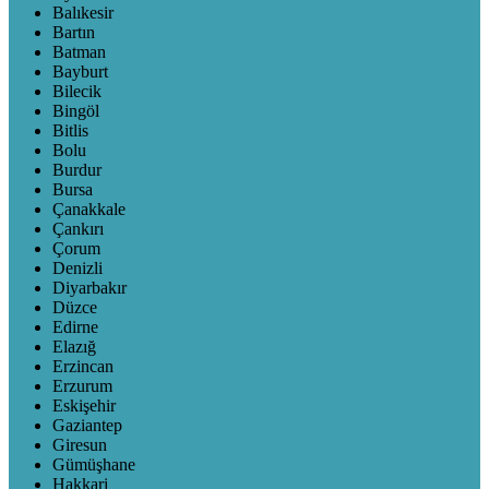
Balıkesir
Bartın
Batman
Bayburt
Bilecik
Bingöl
Bitlis
Bolu
Burdur
Bursa
Çanakkale
Çankırı
Çorum
Denizli
Diyarbakır
Düzce
Edirne
Elazığ
Erzincan
Erzurum
Eskişehir
Gaziantep
Giresun
Gümüşhane
Hakkari