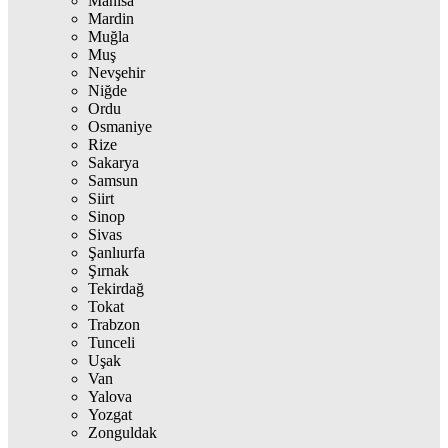
Manisa
Mardin
Muğla
Muş
Nevşehir
Niğde
Ordu
Osmaniye
Rize
Sakarya
Samsun
Siirt
Sinop
Sivas
Şanlıurfa
Şırnak
Tekirdağ
Tokat
Trabzon
Tunceli
Uşak
Van
Yalova
Yozgat
Zonguldak