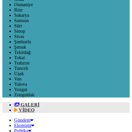
Osmaniye
Rize
Sakarya
Samsun
Siirt
Sinop
Sivas
Şanlıurfa
Şırnak
Tekirdağ
Tokat
Trabzon
Tunceli
Uşak
Van
Yalova
Yozgat
Zonguldak
GALERİ
VİDEO
Gündem
Ekonomi
Politika