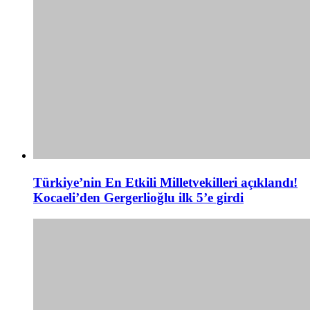
Türkiye’nin En Etkili Milletvekilleri açıklandı!
Kocaeli’den Gergerlioğlu ilk 5’e girdi