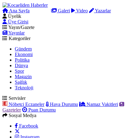
Ana Sayfa
Arama
Galeri
Video
Yazarlar
Üyelik
Üye Girişi
Yayın/Gazete
Yayınlar
Kategoriler
Gündem
Ekonomi
Politika
Dünya
Spor
Magazin
Sağlık
Teknoloji
Servisler
Nöbetçi Eczaneler
Hava Durumu
Namaz Vakitleri
Gazeteler
Puan Durumu
Sosyal Medya
Facebook
Instagram