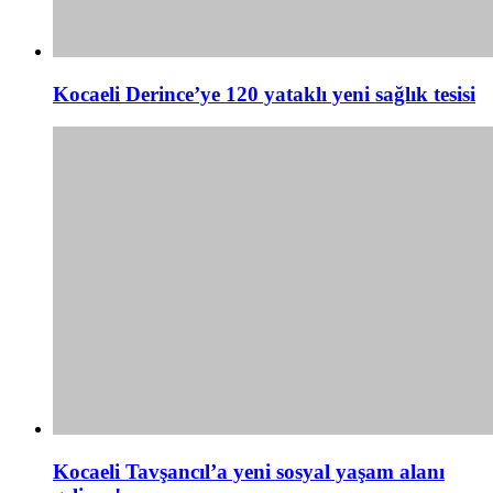
Kocaeli Derince’ye 120 yataklı yeni sağlık tesisi
Kocaeli Tavşancıl’a yeni sosyal yaşam alanı