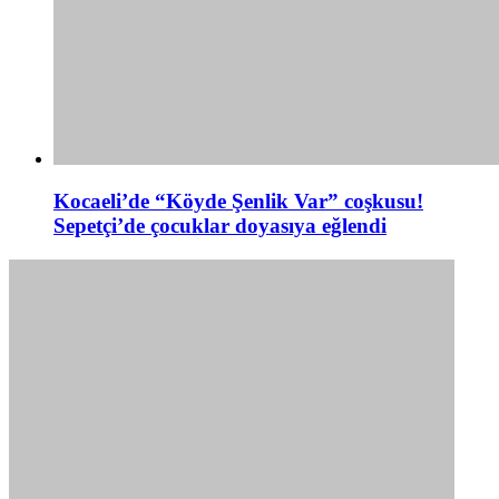
Kocaeli’de “Köyde Şenlik Var” coşkusu!
Sepetçi’de çocuklar doyasıya eğlendi