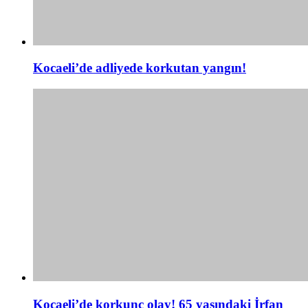
Kocaeli’de adliyede korkutan yangın!
Kocaeli’de korkunç olay! 65 yaşındaki İrfan