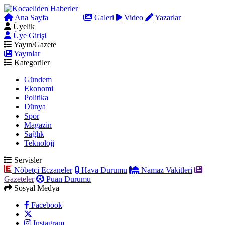
Ana Sayfa
Arama
Galeri
Video
Yazarlar
Üyelik
Üye Girişi
Yayın/Gazete
Yayınlar
Kategoriler
Gündem
Ekonomi
Politika
Dünya
Spor
Magazin
Sağlık
Teknoloji
Servisler
Nöbetçi Eczaneler
Hava Durumu
Namaz Vakitleri
Gazeteler
Puan Durumu
Sosyal Medya
Facebook
Instagram