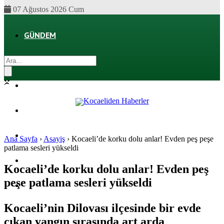
07 Ağustos 2026 Cum
GÜNDEM
EKONOMI
POLITIKA
DÜNYA
SPOR
Ana Sayfa
›
Asayiş
›
Kocaeli’de korku dolu anlar! Evden peş peşe
patlama sesleri yükseldi
MAGAZIN
Kocaeli’de korku dolu anlar! Evden peş
peşe patlama sesleri yükseldi
SAĞLIK
Kocaeli’nin Dilovası ilçesinde bir evde
çıkan yangın sırasında art arda