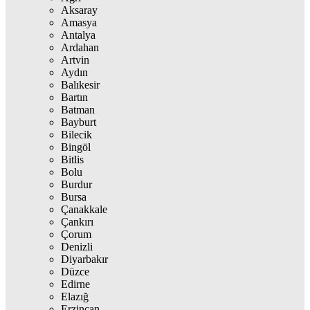
Aksaray
Amasya
Antalya
Ardahan
Artvin
Aydın
Balıkesir
Bartın
Batman
Bayburt
Bilecik
Bingöl
Bitlis
Bolu
Burdur
Bursa
Çanakkale
Çankırı
Çorum
Denizli
Diyarbakır
Düzce
Edirne
Elazığ
Erzincan