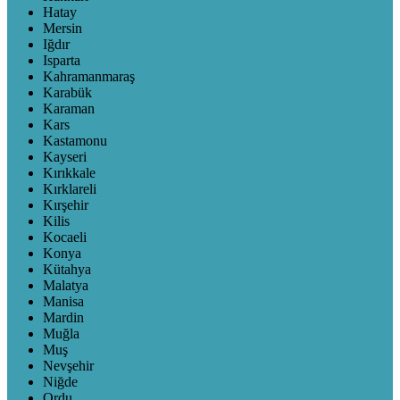
Hatay
Mersin
Iğdır
Isparta
Kahramanmaraş
Karabük
Karaman
Kars
Kastamonu
Kayseri
Kırıkkale
Kırklareli
Kırşehir
Kilis
Kocaeli
Konya
Kütahya
Malatya
Manisa
Mardin
Muğla
Muş
Nevşehir
Niğde
Ordu