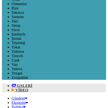
Osmaniye
Rize
Sakarya
Samsun
Siirt
Sinop
Sivas
Şanlıurfa
Şırnak
Tekirdağ
Tokat
Trabzon
Tunceli
Uşak
Van
Yalova
Yozgat
Zonguldak
GALERİ
VİDEO
Gündem
Ekonomi
Politika