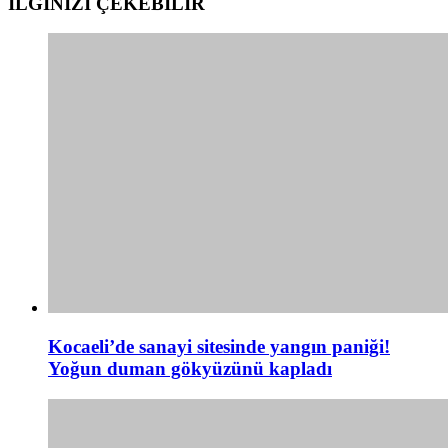
İLGİNİZİ
ÇEKEBİLİR
Kocaeli’de sanayi sitesinde yangın paniği!
Yoğun duman gökyüzünü kapladı