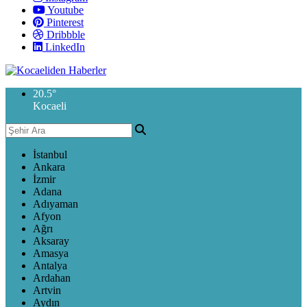
Youtube
Pinterest
Dribbble
LinkedIn
20.5
°
Kocaeli
İstanbul
Ankara
İzmir
Adana
Adıyaman
Afyon
Ağrı
Aksaray
Amasya
Antalya
Ardahan
Artvin
Aydın