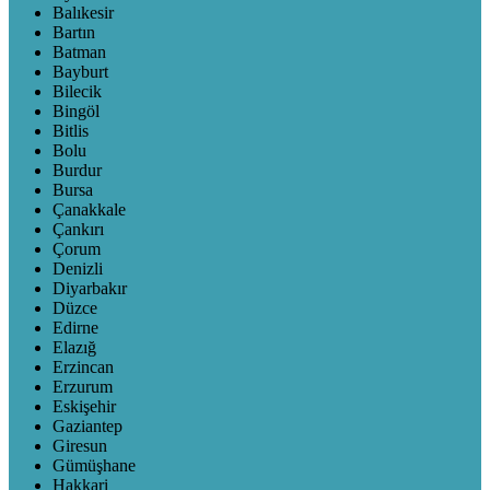
Balıkesir
Bartın
Batman
Bayburt
Bilecik
Bingöl
Bitlis
Bolu
Burdur
Bursa
Çanakkale
Çankırı
Çorum
Denizli
Diyarbakır
Düzce
Edirne
Elazığ
Erzincan
Erzurum
Eskişehir
Gaziantep
Giresun
Gümüşhane
Hakkari