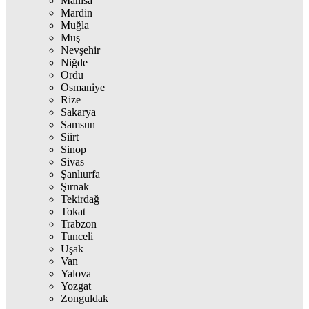
Manisa
Mardin
Muğla
Muş
Nevşehir
Niğde
Ordu
Osmaniye
Rize
Sakarya
Samsun
Siirt
Sinop
Sivas
Şanlıurfa
Şırnak
Tekirdağ
Tokat
Trabzon
Tunceli
Uşak
Van
Yalova
Yozgat
Zonguldak