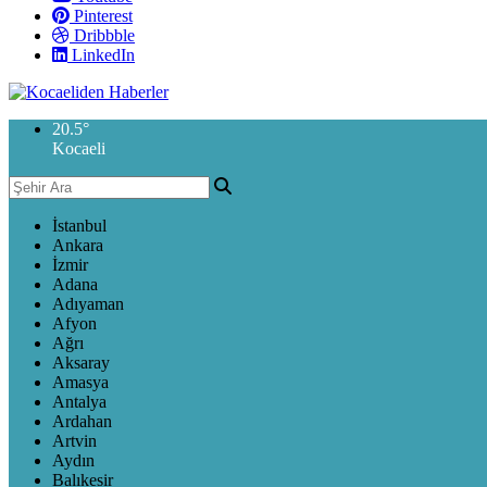
Pinterest
Dribbble
LinkedIn
20.5
°
Kocaeli
İstanbul
Ankara
İzmir
Adana
Adıyaman
Afyon
Ağrı
Aksaray
Amasya
Antalya
Ardahan
Artvin
Aydın
Balıkesir