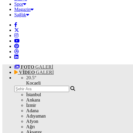
Spor
Magazin
Sağlık
FOTO
GALERİ
VİDEO
GALERİ
20.5
°
Kocaeli
İstanbul
Ankara
İzmir
Adana
Adıyaman
Afyon
Ağrı
Aksaray