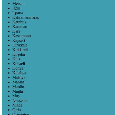
Mersin
Iğdır
Isparta
Kahramanmaraş
Karabük
Karaman
Kars
Kastamonu
Kayseri
Kırıkkale
Kırklareli
Kırşehir
Kilis
Kocaeli
Konya
Kütahya
Malatya
Manisa
Mardin
Muğla
Muş
Nevşehir
Niğde
Ordu
Osmaniye