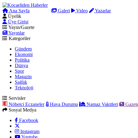
Ana Sayfa
Arama
Galeri
Video
Yazarlar
Üyelik
Üye Girişi
Yayın/Gazete
Yayınlar
Kategoriler
Gündem
Ekonomi
Politika
Dünya
Spor
Magazin
Sağlık
Teknoloji
Servisler
Nöbetçi Eczaneler
Hava Durumu
Namaz Vakitleri
Gazete
Sosyal Medya
Facebook
Instagram
Youtube