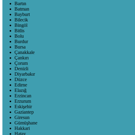
Bartın
Batman
Bayburt
Bilecik
Bingöl
Bitlis
Bolu
Burdur
Bursa
Çanakkale
Çankırı
Çorum
Denizli
Diyarbakır
Düzce
Edirne
Elazığ
Erzincan
Erzurum
Eskişehir
Gaziantep
Giresun
Gümüşhane
Hakkari
Hatay