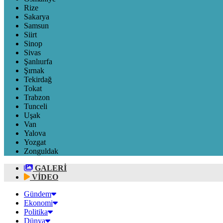
Rize
Sakarya
Samsun
Siirt
Sinop
Sivas
Şanlıurfa
Şırnak
Tekirdağ
Tokat
Trabzon
Tunceli
Uşak
Van
Yalova
Yozgat
Zonguldak
GALERİ
VİDEO
Gündem
Ekonomi
Politika
Dünya