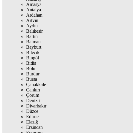
Amasya
Antalya
Ardahan
Artvin
Aydın
Balıkesir
Bartın
Batman
Bayburt
Bilecik
Bingöl
Bitlis
Bolu
Burdur
Bursa
Çanakkale
Çankırı
Çorum
Denizli
Diyarbakır
Düzce
Edirne
Elazığ
Erzincan
Erzurum