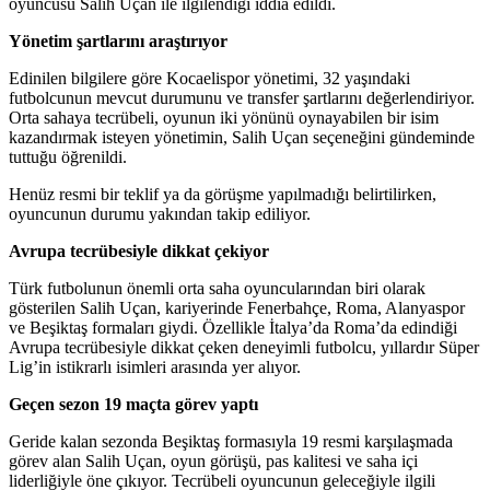
oyuncusu Salih Uçan ile ilgilendiği iddia edildi.
Yönetim şartlarını araştırıyor
Edinilen bilgilere göre Kocaelispor yönetimi, 32 yaşındaki
futbolcunun mevcut durumunu ve transfer şartlarını değerlendiriyor.
Orta sahaya tecrübeli, oyunun iki yönünü oynayabilen bir isim
kazandırmak isteyen yönetimin, Salih Uçan seçeneğini gündeminde
tuttuğu öğrenildi.
Henüz resmi bir teklif ya da görüşme yapılmadığı belirtilirken,
oyuncunun durumu yakından takip ediliyor.
Avrupa tecrübesiyle dikkat çekiyor
Türk futbolunun önemli orta saha oyuncularından biri olarak
gösterilen Salih Uçan, kariyerinde Fenerbahçe, Roma, Alanyaspor
ve Beşiktaş formaları giydi. Özellikle İtalya’da Roma’da edindiği
Avrupa tecrübesiyle dikkat çeken deneyimli futbolcu, yıllardır Süper
Lig’in istikrarlı isimleri arasında yer alıyor.
Geçen sezon 19 maçta görev yaptı
Geride kalan sezonda Beşiktaş formasıyla 19 resmi karşılaşmada
görev alan Salih Uçan, oyun görüşü, pas kalitesi ve saha içi
liderliğiyle öne çıkıyor. Tecrübeli oyuncunun geleceğiyle ilgili