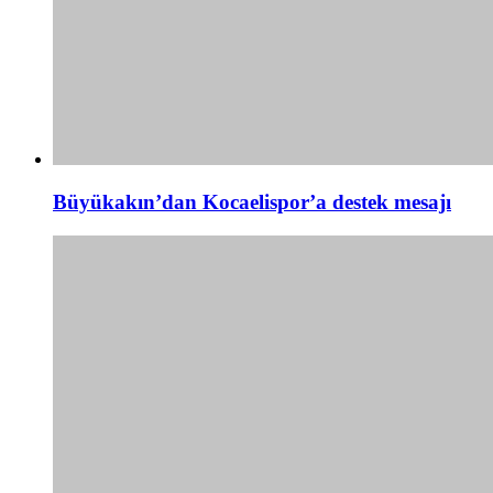
Büyükakın’dan Kocaelispor’a destek mesajı