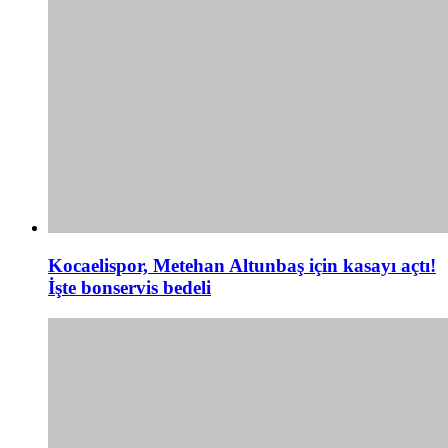
Kocaelispor, Metehan Altunbaş için kasayı açtı!
İşte bonservis bedeli