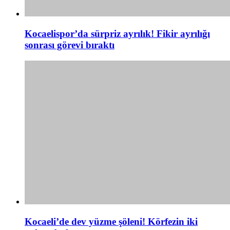
Kocaelispor’da sürpriz ayrılık! Fikir ayrılığı
sonrası görevi bıraktı
Kocaeli’de dev yüzme şöleni! Körfezin iki