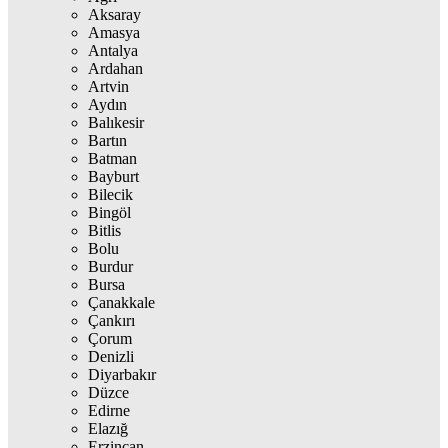
Aksaray
Amasya
Antalya
Ardahan
Artvin
Aydın
Balıkesir
Bartın
Batman
Bayburt
Bilecik
Bingöl
Bitlis
Bolu
Burdur
Bursa
Çanakkale
Çankırı
Çorum
Denizli
Diyarbakır
Düzce
Edirne
Elazığ
Erzincan