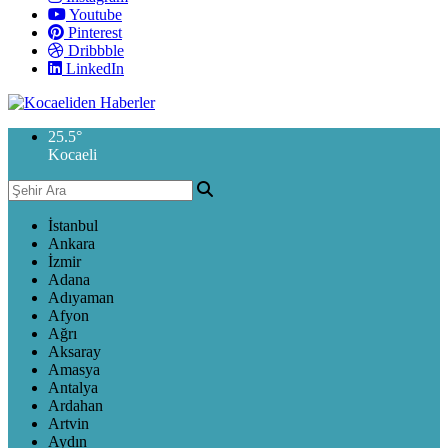
Youtube
Pinterest
Dribbble
LinkedIn
25.5
°
Kocaeli
İstanbul
Ankara
İzmir
Adana
Adıyaman
Afyon
Ağrı
Aksaray
Amasya
Antalya
Ardahan
Artvin
Aydın