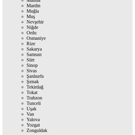
Manisa
Mardin
Muğla
Muş
Nevşehir
Niğde
Ordu
Osmaniye
Rize
Sakarya
Samsun
Siirt
Sinop
Sivas
Şanlıurfa
Şırnak
Tekirdağ
Tokat
Trabzon
Tunceli
Uşak
Van
Yalova
Yozgat
Zonguldak