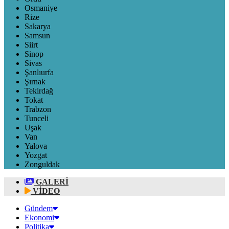
Osmaniye
Rize
Sakarya
Samsun
Siirt
Sinop
Sivas
Şanlıurfa
Şırnak
Tekirdağ
Tokat
Trabzon
Tunceli
Uşak
Van
Yalova
Yozgat
Zonguldak
GALERİ
VİDEO
Gündem
Ekonomi
Politika