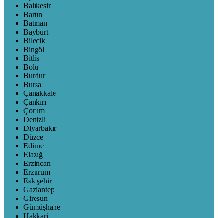
Balıkesir
Bartın
Batman
Bayburt
Bilecik
Bingöl
Bitlis
Bolu
Burdur
Bursa
Çanakkale
Çankırı
Çorum
Denizli
Diyarbakır
Düzce
Edirne
Elazığ
Erzincan
Erzurum
Eskişehir
Gaziantep
Giresun
Gümüşhane
Hakkari