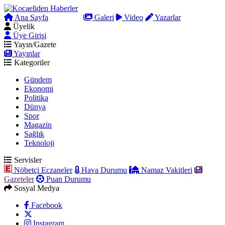
Ana Sayfa
Arama
Galeri
Video
Yazarlar
Üyelik
Üye Girişi
Yayın/Gazete
Yayınlar
Kategoriler
Gündem
Ekonomi
Politika
Dünya
Spor
Magazin
Sağlık
Teknoloji
Servisler
Nöbetçi Eczaneler
Hava Durumu
Namaz Vakitleri
Gazeteler
Puan Durumu
Sosyal Medya
Facebook
Instagram