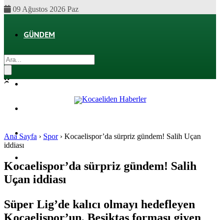
09 Ağustos 2026 Paz
GÜNDEM
EKONOMI
POLITIKA
DÜNYA
SPOR
Ana Sayfa
›
Spor
›
Kocaelispor’da sürpriz gündem! Salih Uçan
iddiası
MAGAZIN
Kocaelispor’da sürpriz gündem! Salih
Uçan iddiası
SAĞLIK
Süper Lig’de kalıcı olmayı hedefleyen
Kocaelispor’un, Beşiktaş forması giyen