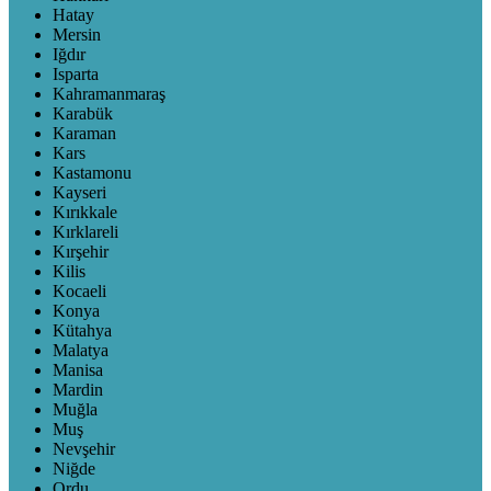
Hatay
Mersin
Iğdır
Isparta
Kahramanmaraş
Karabük
Karaman
Kars
Kastamonu
Kayseri
Kırıkkale
Kırklareli
Kırşehir
Kilis
Kocaeli
Konya
Kütahya
Malatya
Manisa
Mardin
Muğla
Muş
Nevşehir
Niğde
Ordu