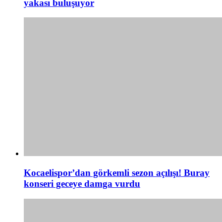
yakası buluşuyor
Kocaelispor’dan görkemli sezon açılışı! Buray
konseri geceye damga vurdu