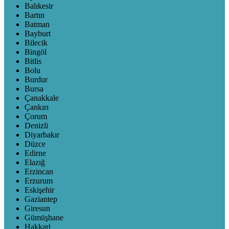
Balıkesir
Bartın
Batman
Bayburt
Bilecik
Bingöl
Bitlis
Bolu
Burdur
Bursa
Çanakkale
Çankırı
Çorum
Denizli
Diyarbakır
Düzce
Edirne
Elazığ
Erzincan
Erzurum
Eskişehir
Gaziantep
Giresun
Gümüşhane
Hakkari