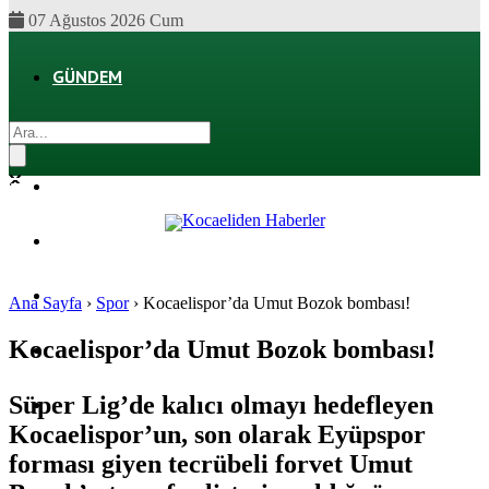
07 Ağustos 2026 Cum
GÜNDEM
EKONOMI
POLITIKA
DÜNYA
SPOR
Ana Sayfa
›
Spor
›
Kocaelispor’da Umut Bozok bombası!
Kocaelispor’da Umut Bozok bombası!
MAGAZIN
Süper Lig’de kalıcı olmayı hedefleyen
SAĞLIK
Kocaelispor’un, son olarak Eyüpspor
forması giyen tecrübeli forvet Umut