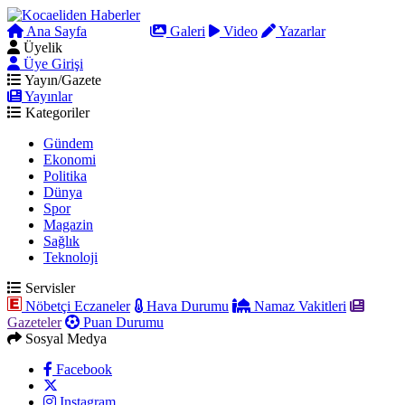
Ana Sayfa
Arama
Galeri
Video
Yazarlar
Üyelik
Üye Girişi
Yayın/Gazete
Yayınlar
Kategoriler
Gündem
Ekonomi
Politika
Dünya
Spor
Magazin
Sağlık
Teknoloji
Servisler
Nöbetçi Eczaneler
Hava Durumu
Namaz Vakitleri
Gazeteler
Puan Durumu
Sosyal Medya
Facebook
Instagram