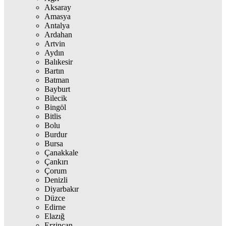
Aksaray
Amasya
Antalya
Ardahan
Artvin
Aydın
Balıkesir
Bartın
Batman
Bayburt
Bilecik
Bingöl
Bitlis
Bolu
Burdur
Bursa
Çanakkale
Çankırı
Çorum
Denizli
Diyarbakır
Düzce
Edirne
Elazığ
Erzincan