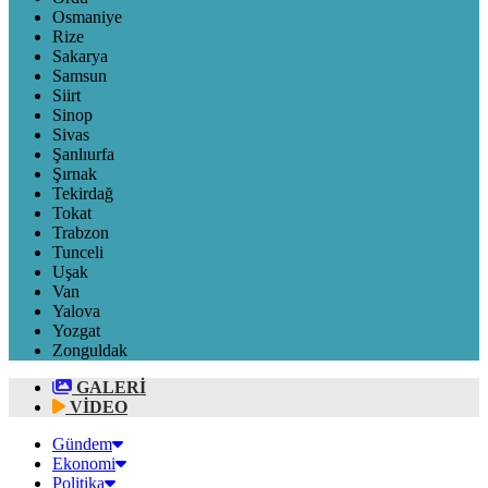
Osmaniye
Rize
Sakarya
Samsun
Siirt
Sinop
Sivas
Şanlıurfa
Şırnak
Tekirdağ
Tokat
Trabzon
Tunceli
Uşak
Van
Yalova
Yozgat
Zonguldak
GALERİ
VİDEO
Gündem
Ekonomi
Politika