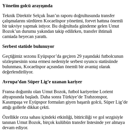
Yönetim golcü arayışında
Teknik Direktör Selçuk İnan’ın raporu doğrultusunda transfer
çalışmalarını sürdüren Kocaelispor yönetimi, forvet hattına önemli
bir takviye yapmak istiyor. Bu doğrultuda gündeme gelen Umut
Bozok’un durumu yakından takip edilirken, transfer ihtimali
camiada heyecan yarattı.
Serbest statüde bulunuyor
Geçtiğimiz sezonu Eyüpspor’da geçiren 29 yaşındaki futbolcunun
sözleşmesinin sona ermesi nedeniyle serbest oyuncu statüsünde
bulunması, Kocaelispor açısından önemli bir avantaj olarak
değerlendiriliyor.
Avrupa’dan Süper Lig’e uzanan kariyer
Fransa doğumlu olan Umut Bozok, futbol kariyerine Lorient
altyapısında başladı. Daha sonra Türkiye’de Trabzonspor,
Kasımpaşa ve Eyüpspor formaları giyen başarılı golcü, Süper Lig’de
attığı gollerle dikkat çekti.
Özellikle ceza sahası içindeki etkinliği, bitiriciliği ve gol sezgisiyle
tanınan Umut Bozok, birçok kulübün transfer listesinde yer almaya
devam ediyor.