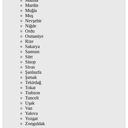
Manisa
Mardin
Muğla
Muş
Nevşehir
Niğde
Ordu
Osmaniye
Rize
Sakarya
Samsun
Siirt
Sinop
Sivas
Şanlıurfa
Şırnak
Tekirdağ
Tokat
Trabzon
Tunceli
Uşak
Van
Yalova
Yozgat
Zonguldak