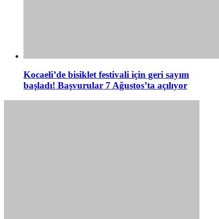
Kocaeli’de bisiklet festivali için geri sayım
başladı! Başvurular 7 Ağustos’ta açılıyor