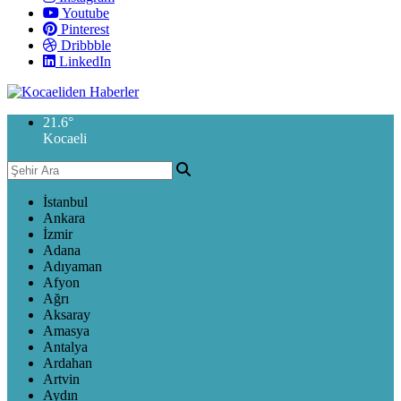
Youtube
Pinterest
Dribbble
LinkedIn
21.6
°
Kocaeli
İstanbul
Ankara
İzmir
Adana
Adıyaman
Afyon
Ağrı
Aksaray
Amasya
Antalya
Ardahan
Artvin
Aydın