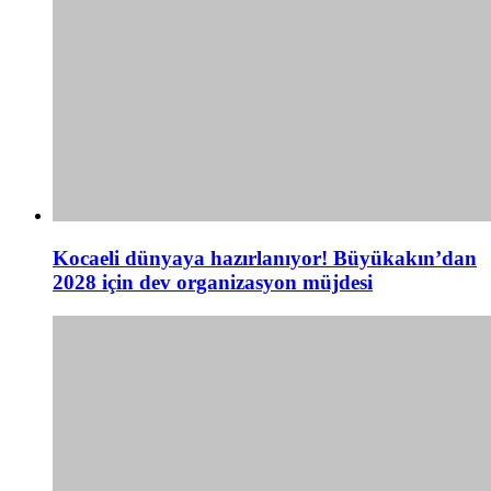
Kocaeli dünyaya hazırlanıyor! Büyükakın’dan
2028 için dev organizasyon müjdesi