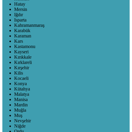
Hatay
Mersin
Iğdır
Isparta
Kahramanmaraş
Karabük
Karaman
Kars
Kastamonu
Kayseri
Kırıkkale
Kırklareli
Kırşehir
Kilis
Kocaeli
Konya
Kütahya
Malatya
Manisa
Mardin
Muğla
Muş
Nevşehir
Niğde
Ordu