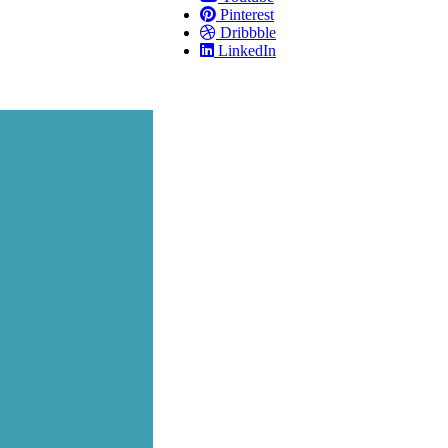
Pinterest
Dribbble
LinkedIn