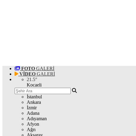
FOTO
GALERİ
VİDEO
GALERİ
21.5
°
Kocaeli
İstanbul
Ankara
İzmir
Adana
Adıyaman
Afyon
Ağrı
Aksaray