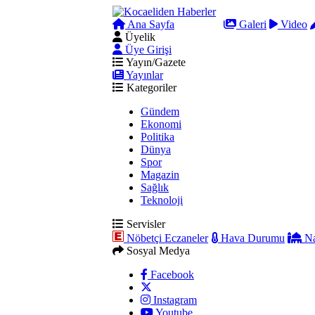
Ana Sayfa
Arama
Galeri
Video
Üyelik
Üye Girişi
Yayın/Gazete
Yayınlar
Kategoriler
Gündem
Ekonomi
Politika
Dünya
Spor
Magazin
Sağlık
Teknoloji
Servisler
Nöbetçi Eczaneler
Hava Durumu
Na
Sosyal Medya
Facebook
Instagram
Youtube