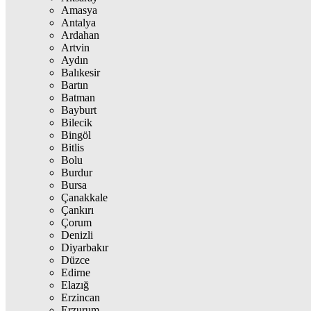
Amasya
Antalya
Ardahan
Artvin
Aydın
Balıkesir
Bartın
Batman
Bayburt
Bilecik
Bingöl
Bitlis
Bolu
Burdur
Bursa
Çanakkale
Çankırı
Çorum
Denizli
Diyarbakır
Düzce
Edirne
Elazığ
Erzincan
Erzurum