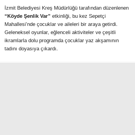
İzmit Belediyesi Kreş Müdürlüğü tarafından düzenlenen
“Köyde Şenlik Var”
etkinliği, bu kez Sepetçi
Mahallesi’nde çocuklar ve aileleri bir araya getirdi.
Geleneksel oyunlar, eğlenceli aktiviteler ve çeşitli
ikramlarla dolu programda çocuklar yaz akşamının
tadını doyasıya çıkardı.
GELENEKSEL OYUNLARLA
EĞLENDİLER
Sepetçi Mahallesi’nde gerçekleştirilen etkinlikte
çocuklar, birbirinden eğlenceli geleneksel oyunlara
katılarak keyifli vakit geçirdi. Müzik eşliğinde
düzenlenen aktivitelerle eğlence dolu anlar yaşayan
minikler, unutamayacakları bir akşam yaşadı.