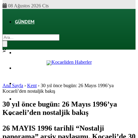
08 Ağustos 2026 Cts
GÜNDEM
EKONOMI
POLITIKA
DÜNYA
SPOR
Ana Sayfa
›
Kent
›
30 yıl önce bugün: 26 Mayıs 1996’ya
Kocaeli’den nostaljik bakış
MAGAZIN
30 yıl önce bugün: 26 Mayıs 1996’ya
Kocaeli’den nostaljik bakış
SAĞLIK
26 MAYIS 1996 tarihli “Nostalji
panorama” arşiv paylaşımı, Kocaeli’de 30