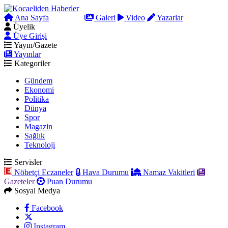
Ana Sayfa
Arama
Galeri
Video
Yazarlar
Üyelik
Üye Girişi
Yayın/Gazete
Yayınlar
Kategoriler
Gündem
Ekonomi
Politika
Dünya
Spor
Magazin
Sağlık
Teknoloji
Servisler
Nöbetçi Eczaneler
Hava Durumu
Namaz Vakitleri
Gazeteler
Puan Durumu
Sosyal Medya
Facebook
Instagram