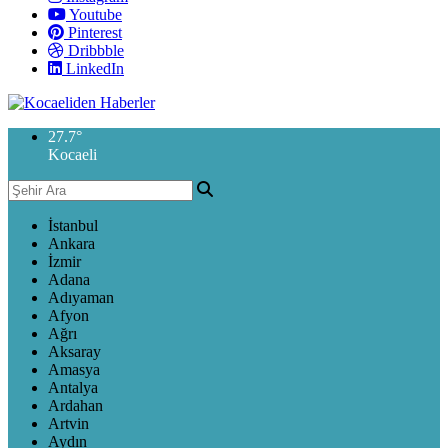
Youtube
Pinterest
Dribbble
LinkedIn
27.7
°
Kocaeli
İstanbul
Ankara
İzmir
Adana
Adıyaman
Afyon
Ağrı
Aksaray
Amasya
Antalya
Ardahan
Artvin
Aydın