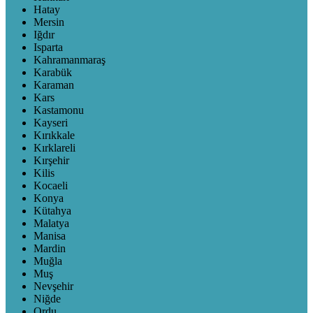
Hatay
Mersin
Iğdır
Isparta
Kahramanmaraş
Karabük
Karaman
Kars
Kastamonu
Kayseri
Kırıkkale
Kırklareli
Kırşehir
Kilis
Kocaeli
Konya
Kütahya
Malatya
Manisa
Mardin
Muğla
Muş
Nevşehir
Niğde
Ordu