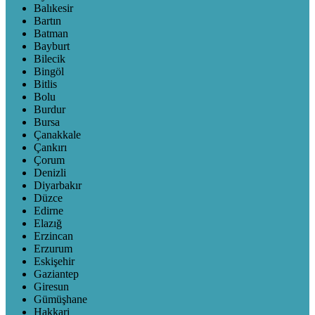
Balıkesir
Bartın
Batman
Bayburt
Bilecik
Bingöl
Bitlis
Bolu
Burdur
Bursa
Çanakkale
Çankırı
Çorum
Denizli
Diyarbakır
Düzce
Edirne
Elazığ
Erzincan
Erzurum
Eskişehir
Gaziantep
Giresun
Gümüşhane
Hakkari