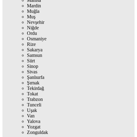
Manisa
Mardin
Muğla
Muş
Nevşehir
Niğde
Ordu
Osmaniye
Rize
Sakarya
Samsun
Siirt
Sinop
Sivas
Şanlıurfa
Şırnak
Tekirdağ
Tokat
Trabzon
Tunceli
Uşak
Van
Yalova
Yozgat
Zonguldak