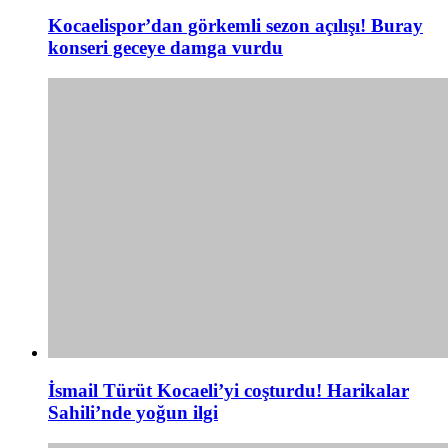
Kocaelispor’dan görkemli sezon açılışı! Buray
konseri geceye damga vurdu
İsmail Türüt Kocaeli’yi coşturdu! Harikalar
Sahili’nde yoğun ilgi