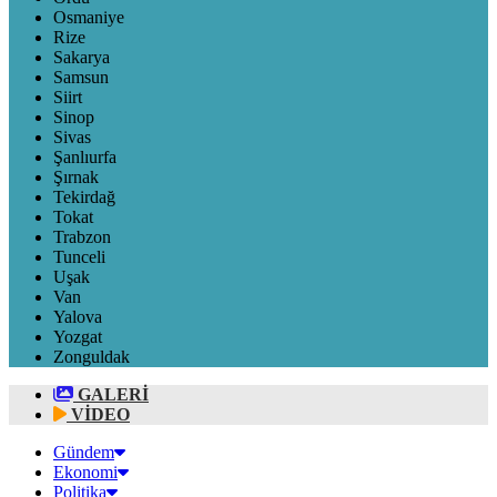
Osmaniye
Rize
Sakarya
Samsun
Siirt
Sinop
Sivas
Şanlıurfa
Şırnak
Tekirdağ
Tokat
Trabzon
Tunceli
Uşak
Van
Yalova
Yozgat
Zonguldak
GALERİ
VİDEO
Gündem
Ekonomi
Politika