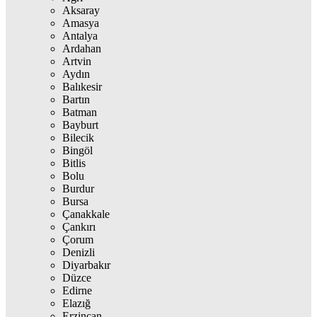
Aksaray
Amasya
Antalya
Ardahan
Artvin
Aydın
Balıkesir
Bartın
Batman
Bayburt
Bilecik
Bingöl
Bitlis
Bolu
Burdur
Bursa
Çanakkale
Çankırı
Çorum
Denizli
Diyarbakır
Düzce
Edirne
Elazığ
Erzincan