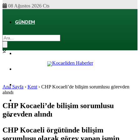
08 Ağustos 2026 Cts
GÜNDEM
EKONOMI
POLITIKA
DÜNYA
SPOR
Ana Sayfa
›
Kent
›
CHP Kocaeli’de bilişim sorumlusu görevden
alındı
MAGAZIN
CHP Kocaeli’de bilişim sorumlusu
görevden alındı
SAĞLIK
CHP Kocaeli örgütünde bilişim
sorumlusu olarak görev yapan ismin