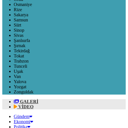
Osmaniye
Rize
Sakarya
Samsun
Siirt
Sinop
Sivas
Şanlıurfa
Şırnak
Tekirdağ
Tokat
Trabzon
Tunceli
Uşak
Van
Yalova
Yozgat
Zonguldak
GALERİ
VİDEO
Gündem
Ekonomi
Politika