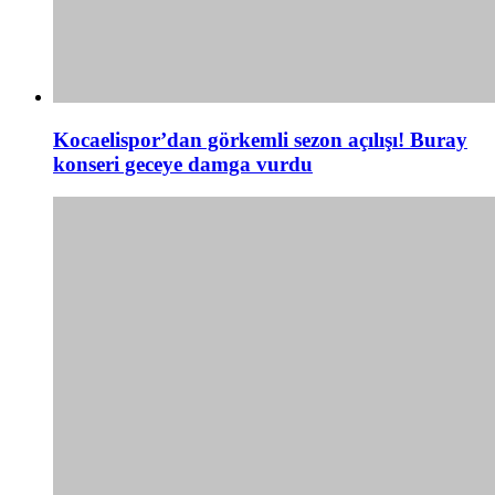
Kocaelispor’dan görkemli sezon açılışı! Buray
konseri geceye damga vurdu