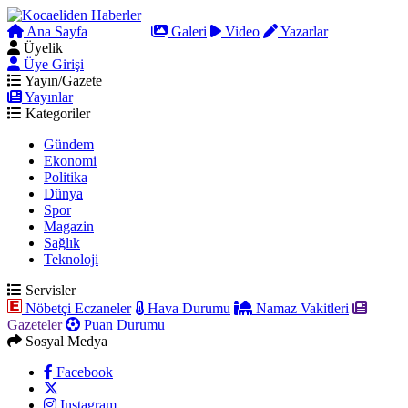
Ana Sayfa
Arama
Galeri
Video
Yazarlar
Üyelik
Üye Girişi
Yayın/Gazete
Yayınlar
Kategoriler
Gündem
Ekonomi
Politika
Dünya
Spor
Magazin
Sağlık
Teknoloji
Servisler
Nöbetçi Eczaneler
Hava Durumu
Namaz Vakitleri
Gazeteler
Puan Durumu
Sosyal Medya
Facebook
Instagram