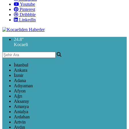
Youtube
Pinterest
Dribbble
LinkedIn
24.8
°
Kocaeli
İstanbul
Ankara
İzmir
Adana
Adıyaman
Afyon
Ağrı
Aksaray
Amasya
Antalya
Ardahan
Artvin
Aydın