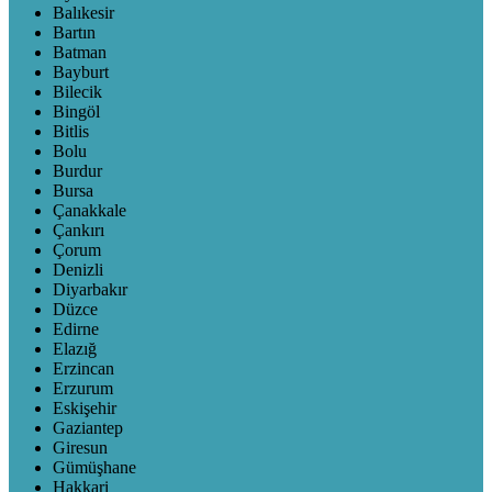
Balıkesir
Bartın
Batman
Bayburt
Bilecik
Bingöl
Bitlis
Bolu
Burdur
Bursa
Çanakkale
Çankırı
Çorum
Denizli
Diyarbakır
Düzce
Edirne
Elazığ
Erzincan
Erzurum
Eskişehir
Gaziantep
Giresun
Gümüşhane
Hakkari