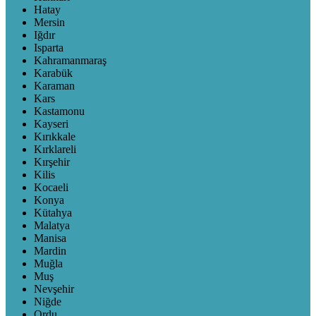
Hatay
Mersin
Iğdır
Isparta
Kahramanmaraş
Karabük
Karaman
Kars
Kastamonu
Kayseri
Kırıkkale
Kırklareli
Kırşehir
Kilis
Kocaeli
Konya
Kütahya
Malatya
Manisa
Mardin
Muğla
Muş
Nevşehir
Niğde
Ordu