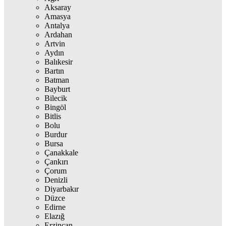
Aksaray
Amasya
Antalya
Ardahan
Artvin
Aydın
Balıkesir
Bartın
Batman
Bayburt
Bilecik
Bingöl
Bitlis
Bolu
Burdur
Bursa
Çanakkale
Çankırı
Çorum
Denizli
Diyarbakır
Düzce
Edirne
Elazığ
Erzincan