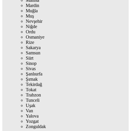
Manisa
Mardin
Muğla
Muş
Nevşehir
Niğde
Ordu
Osmaniye
Rize
Sakarya
Samsun
Siirt
Sinop
Sivas
Şanlıurfa
Şırnak
Tekirdağ
Tokat
Trabzon
Tunceli
Uşak
Van
Yalova
Yozgat
Zonguldak