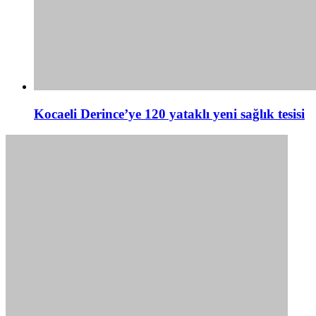
Kocaeli Derince’ye 120 yataklı yeni sağlık tesisi