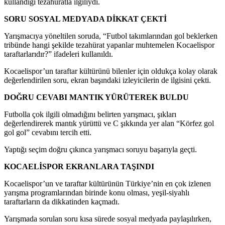
kullandığı tezahüratla ilgiliydi.
SORU SOSYAL MEDYADA DİKKAT ÇEKTİ
Yarışmacıya yöneltilen soruda, “Futbol takımlarından gol beklerken
tribünde hangi şekilde tezahürat yapanlar muhtemelen Kocaelispor
taraftarlarıdır?” ifadeleri kullanıldı.
Kocaelispor’un taraftar kültürünü bilenler için oldukça kolay olarak
değerlendirilen soru, ekran başındaki izleyicilerin de ilgisini çekti.
DOĞRU CEVABI MANTIK YÜRÜTEREK BULDU
Futbolla çok ilgili olmadığını belirten yarışmacı, şıkları
değerlendirerek mantık yürüttü ve C şıkkında yer alan “Körfez gol
gol gol” cevabını tercih etti.
Yaptığı seçim doğru çıkınca yarışmacı soruyu başarıyla geçti.
KOCAELİSPOR EKRANLARA TAŞINDI
Kocaelispor’un ve taraftar kültürünün Türkiye’nin en çok izlenen
yarışma programlarından birinde konu olması, yeşil-siyahlı
taraftarların da dikkatinden kaçmadı.
Yarışmada sorulan soru kısa sürede sosyal medyada paylaşılırken,