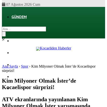
07 Ağustos 2026 Cum
GÜNDEM
EKONOMI
POLITIKA
DÜNYA
SPOR
Ana Sayfa
›
Spor
›
Kim Milyoner Olmak İster’de Kocaelispor
sürprizi!
MAGAZIN
Kim Milyoner Olmak İster’de
Kocaelispor sürprizi!
SAĞLIK
ATV ekranlarında yayınlanan Kim
Milyoner Olmak İster yarışmasında