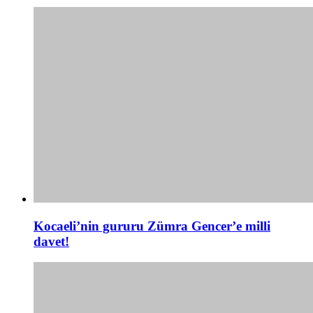
Kocaeli’nin gururu Zümra Gencer’e milli
davet!