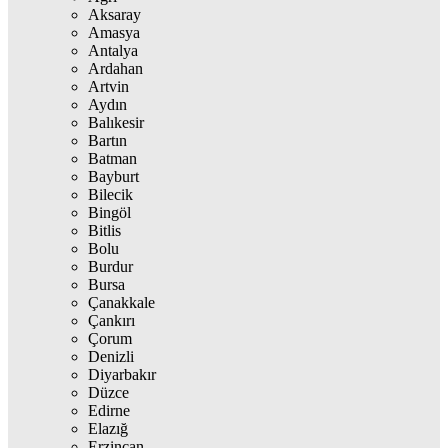
Aksaray
Amasya
Antalya
Ardahan
Artvin
Aydın
Balıkesir
Bartın
Batman
Bayburt
Bilecik
Bingöl
Bitlis
Bolu
Burdur
Bursa
Çanakkale
Çankırı
Çorum
Denizli
Diyarbakır
Düzce
Edirne
Elazığ
Erzincan