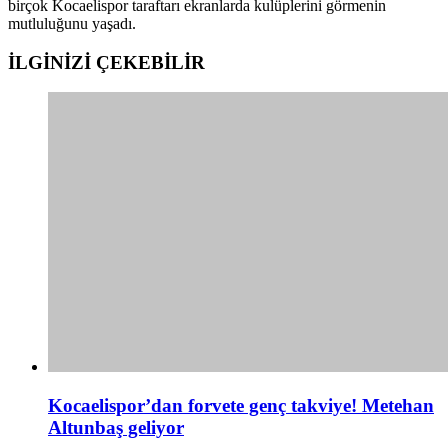
birçok Kocaelispor taraftarı ekranlarda kulüplerini görmenin
mutluluğunu yaşadı.
İLGİNİZİ
ÇEKEBİLİR
Kocaelispor’dan forvete genç takviye! Metehan
Altunbaş geliyor