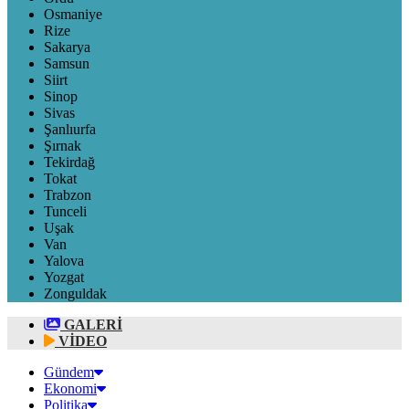
Osmaniye
Rize
Sakarya
Samsun
Siirt
Sinop
Sivas
Şanlıurfa
Şırnak
Tekirdağ
Tokat
Trabzon
Tunceli
Uşak
Van
Yalova
Yozgat
Zonguldak
GALERİ
VİDEO
Gündem
Ekonomi
Politika