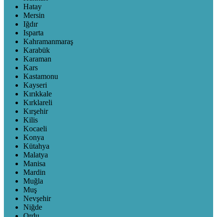
Hatay
Mersin
Iğdır
Isparta
Kahramanmaraş
Karabük
Karaman
Kars
Kastamonu
Kayseri
Kırıkkale
Kırklareli
Kırşehir
Kilis
Kocaeli
Konya
Kütahya
Malatya
Manisa
Mardin
Muğla
Muş
Nevşehir
Niğde
Ordu