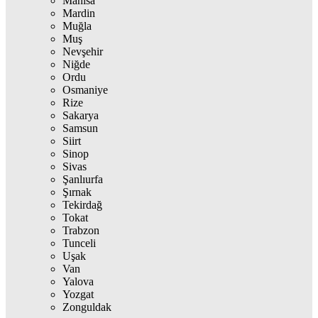
Manisa
Mardin
Muğla
Muş
Nevşehir
Niğde
Ordu
Osmaniye
Rize
Sakarya
Samsun
Siirt
Sinop
Sivas
Şanlıurfa
Şırnak
Tekirdağ
Tokat
Trabzon
Tunceli
Uşak
Van
Yalova
Yozgat
Zonguldak