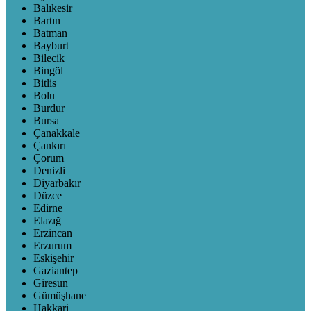
Balıkesir
Bartın
Batman
Bayburt
Bilecik
Bingöl
Bitlis
Bolu
Burdur
Bursa
Çanakkale
Çankırı
Çorum
Denizli
Diyarbakır
Düzce
Edirne
Elazığ
Erzincan
Erzurum
Eskişehir
Gaziantep
Giresun
Gümüşhane
Hakkari