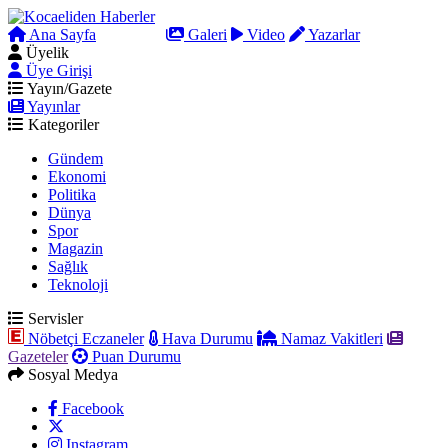
Ana Sayfa
Arama
Galeri
Video
Yazarlar
Üyelik
Üye Girişi
Yayın/Gazete
Yayınlar
Kategoriler
Gündem
Ekonomi
Politika
Dünya
Spor
Magazin
Sağlık
Teknoloji
Servisler
Nöbetçi Eczaneler
Hava Durumu
Namaz Vakitleri
Gazeteler
Puan Durumu
Sosyal Medya
Facebook
Instagram