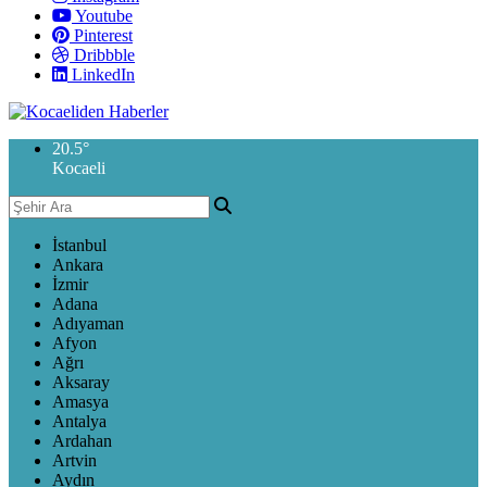
Youtube
Pinterest
Dribbble
LinkedIn
20.5
°
Kocaeli
İstanbul
Ankara
İzmir
Adana
Adıyaman
Afyon
Ağrı
Aksaray
Amasya
Antalya
Ardahan
Artvin
Aydın