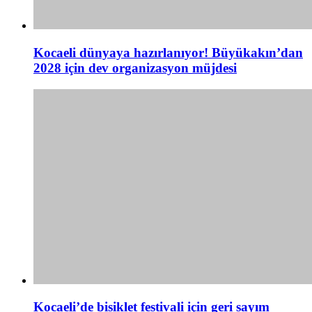
Kocaeli dünyaya hazırlanıyor! Büyükakın’dan
2028 için dev organizasyon müjdesi
Kocaeli’de bisiklet festivali için geri sayım