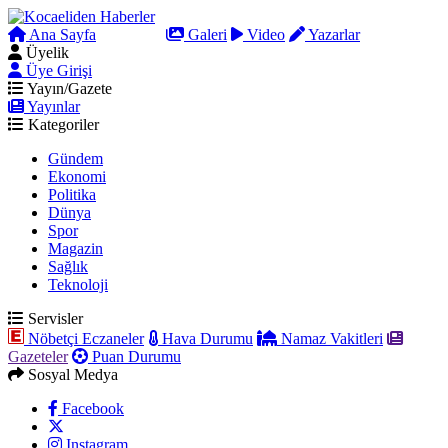
Ana Sayfa
Arama
Galeri
Video
Yazarlar
Üyelik
Üye Girişi
Yayın/Gazete
Yayınlar
Kategoriler
Gündem
Ekonomi
Politika
Dünya
Spor
Magazin
Sağlık
Teknoloji
Servisler
Nöbetçi Eczaneler
Hava Durumu
Namaz Vakitleri
Gazeteler
Puan Durumu
Sosyal Medya
Facebook
Instagram