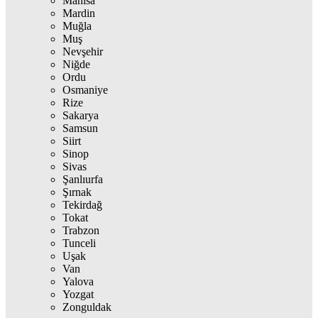
Manisa
Mardin
Muğla
Muş
Nevşehir
Niğde
Ordu
Osmaniye
Rize
Sakarya
Samsun
Siirt
Sinop
Sivas
Şanlıurfa
Şırnak
Tekirdağ
Tokat
Trabzon
Tunceli
Uşak
Van
Yalova
Yozgat
Zonguldak