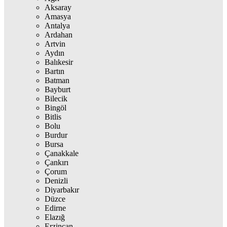
Aksaray
Amasya
Antalya
Ardahan
Artvin
Aydın
Balıkesir
Bartın
Batman
Bayburt
Bilecik
Bingöl
Bitlis
Bolu
Burdur
Bursa
Çanakkale
Çankırı
Çorum
Denizli
Diyarbakır
Düzce
Edirne
Elazığ
Erzincan