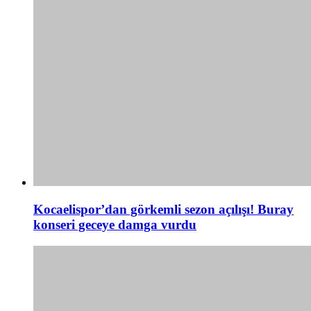
Kocaelispor’dan görkemli sezon açılışı! Buray
konseri geceye damga vurdu