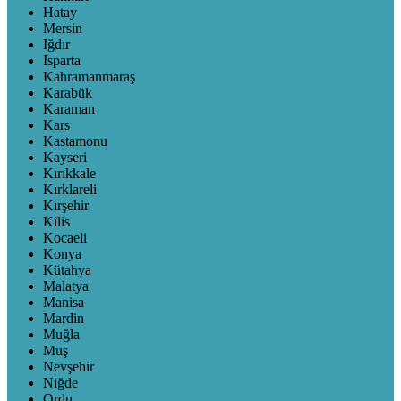
Hatay
Mersin
Iğdır
Isparta
Kahramanmaraş
Karabük
Karaman
Kars
Kastamonu
Kayseri
Kırıkkale
Kırklareli
Kırşehir
Kilis
Kocaeli
Konya
Kütahya
Malatya
Manisa
Mardin
Muğla
Muş
Nevşehir
Niğde
Ordu