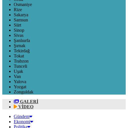
Osmaniye
Rize
Sakarya
Samsun
Siirt
Sinop
Sivas
Şanlıurfa
Şırnak
Tekirdağ
Tokat
Trabzon
Tunceli
Uşak
Van
Yalova
Yozgat
Zonguldak
GALERİ
VİDEO
Gündem
Ekonomi
Politika