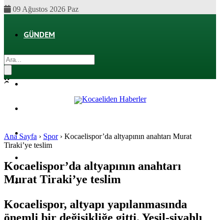
09 Ağustos 2026 Paz
GÜNDEM
EKONOMI
POLITIKA
DÜNYA
SPOR
Ana Sayfa
›
Spor
›
Kocaelispor’da altyapının anahtarı Murat
Tiraki’ye teslim
MAGAZIN
Kocaelispor’da altyapının anahtarı
Murat Tiraki’ye teslim
SAĞLIK
Kocaelispor, altyapı yapılanmasında
önemli bir değişikliğe gitti. Yeşil-siyahlı