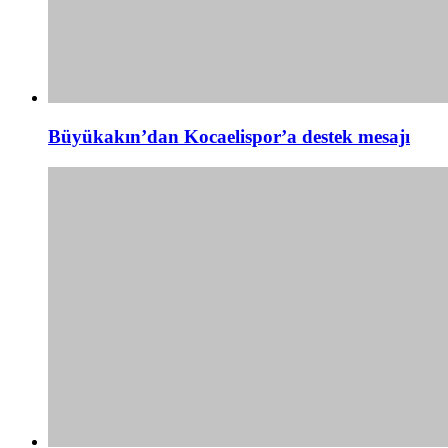
Büyükakın’dan Kocaelispor’a destek mesajı