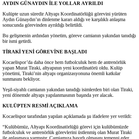
AYDIN GÜNAYDIN İLE YOLLAR AYRILDI
Kulüpte uzun süredir Altyapı Koordinatörlüğü görevini yürüten
Aydın Günaydın’ın dinlenme kararı aldığı ve karşılıklı anlaşma
sonucunda görevinden ayrıldığı belirtildi.
Bu gelişmenin ardından yönetim, göreve camianın yakından tanıdığı
bir ismi getirdi.
TİRAKİ YENİ GÖREVİNE BAŞLADI
Kocaelispor’da daha önce hem futbolculuk hem de antrenörlük
yapan Murat Tiraki, altyapının yeni koordinatörü oldu. Kulüp
yönetimi, Tiraki’nin altyapı organizasyonuna önemli katkılar
sunmasını bekliyor.
Yeşil-siyahlı camianın yakından tanıdığı isimlerden biri olan Tiraki,
yeni dönemde altyapı yapılanmasının başında yer alacak.
KULÜPTEN RESMİ AÇIKLAMA
Kocaelispor tarafından yapılan açıklamada şu ifadelere yer verildi:
“Kulübümüz, Altyapı Koordinatörlüğü görevi için kulübümüzde
futbolculuk ve antrenörlük görevlerini üstlenmiş olan Murat Tiraki
ile anlaşmaya varmıştır. Camiamıza hayırlı olmasını temenni eder,