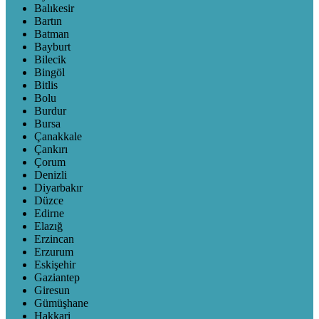
Balıkesir
Bartın
Batman
Bayburt
Bilecik
Bingöl
Bitlis
Bolu
Burdur
Bursa
Çanakkale
Çankırı
Çorum
Denizli
Diyarbakır
Düzce
Edirne
Elazığ
Erzincan
Erzurum
Eskişehir
Gaziantep
Giresun
Gümüşhane
Hakkari