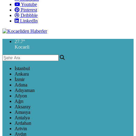
Youtube
Pinterest
Dribbble
LinkedIn
27.7
°
Kocaeli
İstanbul
Ankara
İzmir
Adana
Adıyaman
Afyon
Ağrı
Aksaray
Amasya
Antalya
Ardahan
Artvin
Aydın