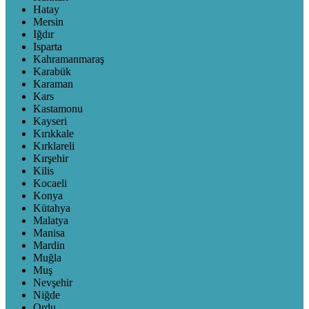
Hatay
Mersin
Iğdır
Isparta
Kahramanmaraş
Karabük
Karaman
Kars
Kastamonu
Kayseri
Kırıkkale
Kırklareli
Kırşehir
Kilis
Kocaeli
Konya
Kütahya
Malatya
Manisa
Mardin
Muğla
Muş
Nevşehir
Niğde
Ordu