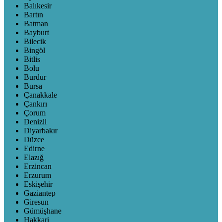
Balıkesir
Bartın
Batman
Bayburt
Bilecik
Bingöl
Bitlis
Bolu
Burdur
Bursa
Çanakkale
Çankırı
Çorum
Denizli
Diyarbakır
Düzce
Edirne
Elazığ
Erzincan
Erzurum
Eskişehir
Gaziantep
Giresun
Gümüşhane
Hakkari