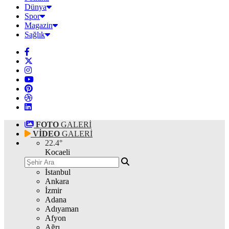
Dünya
Spor
Magazin
Sağlık
FOTO
GALERİ
VİDEO
GALERİ
22.4
°
Kocaeli
İstanbul
Ankara
İzmir
Adana
Adıyaman
Afyon
Ağrı