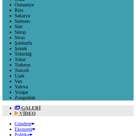
Osmaniye
Rize
Sakarya
Samsun
Siirt
Sinop
Sivas
Şanlıurfa
Şırnak
Tekirdağ
Tokat
Trabzon
Tunceli
Uşak
Van
Yalova
Yozgat
Zonguldak
GALERİ
VİDEO
Gündem
Ekonomi
Politika