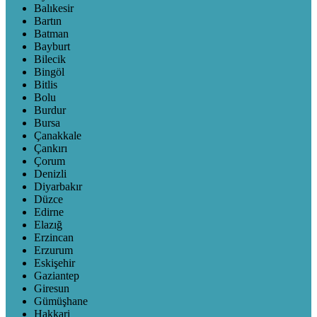
Balıkesir
Bartın
Batman
Bayburt
Bilecik
Bingöl
Bitlis
Bolu
Burdur
Bursa
Çanakkale
Çankırı
Çorum
Denizli
Diyarbakır
Düzce
Edirne
Elazığ
Erzincan
Erzurum
Eskişehir
Gaziantep
Giresun
Gümüşhane
Hakkari