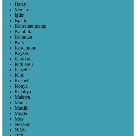
Hatay
Mersin
Iğdır
Isparta
Kahramanmaraş
Karabük
Karaman
Kars
Kastamonu
Kayseri
Kırıkkale
Kırklareli
Kırşehir
Kilis
Kocaeli
Konya
Kütahya
Malatya
Manisa
Mardin
Muğla
Muş
Nevşehir
Niğde
Ordu