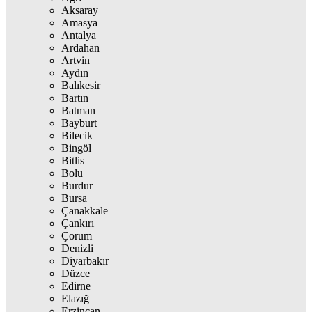
Aksaray
Amasya
Antalya
Ardahan
Artvin
Aydın
Balıkesir
Bartın
Batman
Bayburt
Bilecik
Bingöl
Bitlis
Bolu
Burdur
Bursa
Çanakkale
Çankırı
Çorum
Denizli
Diyarbakır
Düzce
Edirne
Elazığ
Erzincan