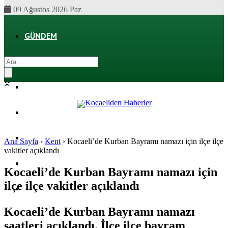
09 Ağustos 2026 Paz
GÜNDEM
EKONOMI
POLITIKA
DÜNYA
SPOR
Ana Sayfa
›
Kent
›
Kocaeli’de Kurban Bayramı namazı için ilçe ilçe
vakitler açıklandı
MAGAZIN
Kocaeli’de Kurban Bayramı namazı için
ilçe ilçe vakitler açıklandı
SAĞLIK
Kocaeli’de Kurban Bayramı namazı
saatleri açıklandı. İlçe ilçe bayram