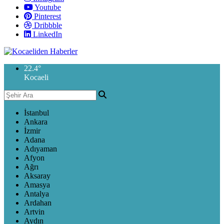
Youtube
Pinterest
Dribbble
LinkedIn
22.4
°
Kocaeli
İstanbul
Ankara
İzmir
Adana
Adıyaman
Afyon
Ağrı
Aksaray
Amasya
Antalya
Ardahan
Artvin
Aydın