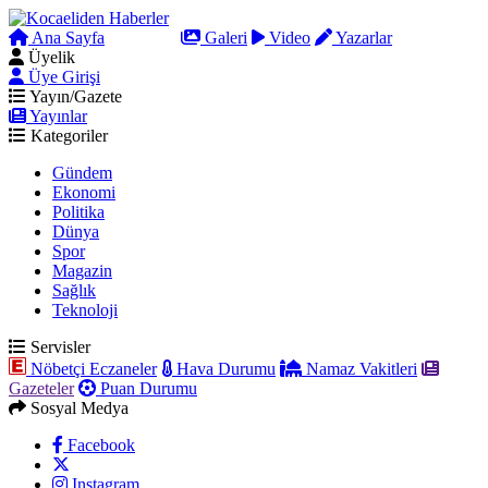
Ana Sayfa
Arama
Galeri
Video
Yazarlar
Üyelik
Üye Girişi
Yayın/Gazete
Yayınlar
Kategoriler
Gündem
Ekonomi
Politika
Dünya
Spor
Magazin
Sağlık
Teknoloji
Servisler
Nöbetçi Eczaneler
Hava Durumu
Namaz Vakitleri
Gazeteler
Puan Durumu
Sosyal Medya
Facebook
Instagram