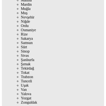
Manisa
Mardin
Muğla
Muş
Nevşehir
Niğde
Ordu
Osmaniye
Rize
Sakarya
Samsun
Siirt
Sinop
Sivas
Şanlıurfa
Şırnak
Tekirdağ
Tokat
Trabzon
Tunceli
Uşak
Van
Yalova
Yozgat
Zonguldak