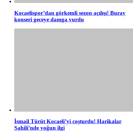
Kocaelispor’dan görkemli sezon açılışı! Buray
konseri geceye damga vurdu
İsmail Türüt Kocaeli’yi coşturdu! Harikalar
Sahili’nde yoğun ilgi