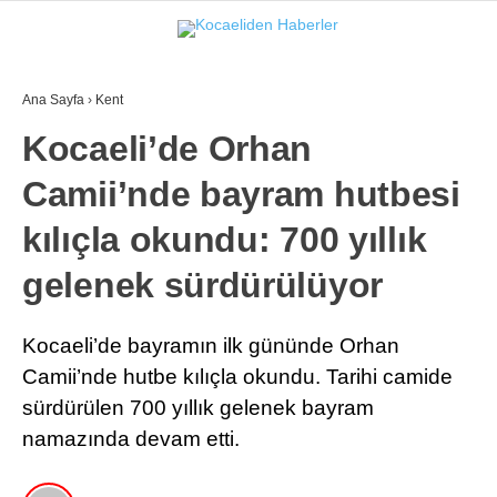
28.3
°
KOCAELI
Ana Sayfa
›
Kent
GALERİ
VİDEO
Kocaeli’de Orhan
Camii’nde bayram hutbesi
GÜNDEM
EKONOMI
kılıçla okundu: 700 yıllık
POLITIKA
gelenek sürdürülüyor
DÜNYA
Kocaeli’de bayramın ilk gününde Orhan
SPOR
Camii’nde hutbe kılıçla okundu. Tarihi camide
sürdürülen 700 yıllık gelenek bayram
MAGAZIN
namazında devam etti.
SAĞLIK