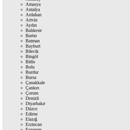
Amasya
Antalya
Ardahan
Artvin
Aydın
Balıkesir
Bartın
Batman
Bayburt
Bilecik
Bingöl
Bitlis
Bolu
Burdur
Bursa
Çanakkale
Çankırı
Çorum
Denizli
Diyarbakır
Düzce
Edirne
Elazığ
Erzincan
Erzurum