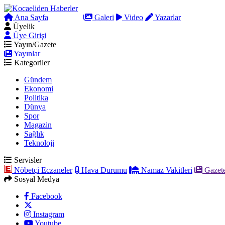
Ana Sayfa
Arama
Galeri
Video
Yazarlar
Üyelik
Üye Girişi
Yayın/Gazete
Yayınlar
Kategoriler
Gündem
Ekonomi
Politika
Dünya
Spor
Magazin
Sağlık
Teknoloji
Servisler
Nöbetçi Eczaneler
Hava Durumu
Namaz Vakitleri
Gazete
Sosyal Medya
Facebook
Instagram
Youtube