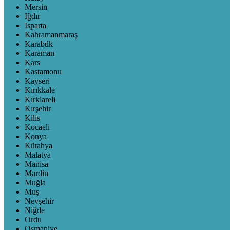
Mersin
Iğdır
Isparta
Kahramanmaraş
Karabük
Karaman
Kars
Kastamonu
Kayseri
Kırıkkale
Kırklareli
Kırşehir
Kilis
Kocaeli
Konya
Kütahya
Malatya
Manisa
Mardin
Muğla
Muş
Nevşehir
Niğde
Ordu
Osmaniye