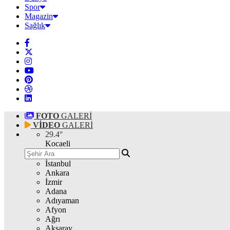
Spor
Magazin
Sağlık
FOTO
GALERİ
VİDEO
GALERİ
29.4
°
Kocaeli
İstanbul
Ankara
İzmir
Adana
Adıyaman
Afyon
Ağrı
Aksaray