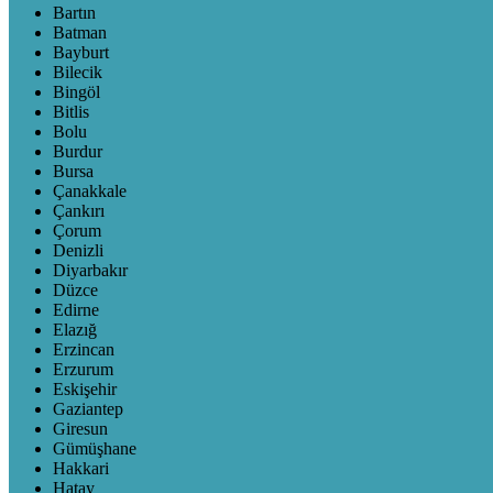
Bartın
Batman
Bayburt
Bilecik
Bingöl
Bitlis
Bolu
Burdur
Bursa
Çanakkale
Çankırı
Çorum
Denizli
Diyarbakır
Düzce
Edirne
Elazığ
Erzincan
Erzurum
Eskişehir
Gaziantep
Giresun
Gümüşhane
Hakkari
Hatay