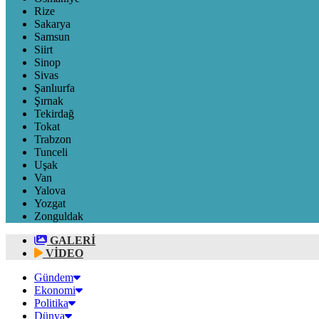
Rize
Sakarya
Samsun
Siirt
Sinop
Sivas
Şanlıurfa
Şırnak
Tekirdağ
Tokat
Trabzon
Tunceli
Uşak
Van
Yalova
Yozgat
Zonguldak
GALERİ
VİDEO
Gündem
Ekonomi
Politika
Dünya