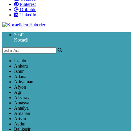
Pinterest
Dribbble
LinkedIn
29.4
°
Kocaeli
İstanbul
Ankara
İzmir
Adana
Adıyaman
Afyon
Ağrı
Aksaray
Amasya
Antalya
Ardahan
Artvin
Aydın
Balıkesir