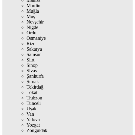
Manisa
Mardin
Muğla
Muş
Nevşehir
Niğde
Ordu
Osmaniye
Rize
Sakarya
Samsun
Siirt
Sinop
Sivas
Şanlıurfa
Şırnak
Tekirdağ
Tokat
Trabzon
Tunceli
Uşak
Van
Yalova
Yozgat
Zonguldak