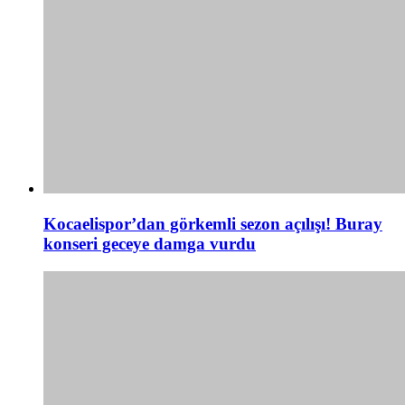
Kocaelispor’dan görkemli sezon açılışı! Buray
konseri geceye damga vurdu