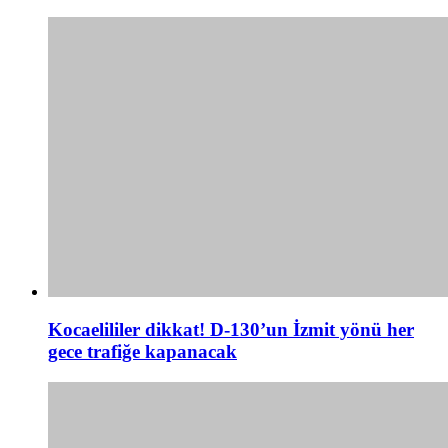
Kocaelililer dikkat! D-130’un İzmit yönü her
gece trafiğe kapanacak