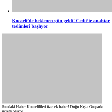
Kocaeli’de beklenen gün geldi! Cedit’te anahtar
teslimleri başlıyor
Sıradaki Haber
Kocaelilileri üzecek haber! Doğu Kışla Otoparkı
ücretli oluyor