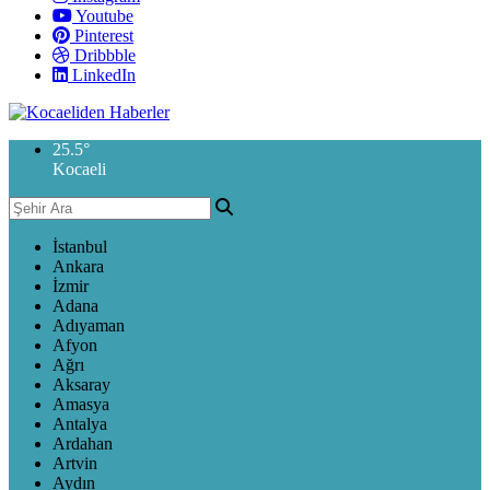
Youtube
Pinterest
Dribbble
LinkedIn
25.5
°
Kocaeli
İstanbul
Ankara
İzmir
Adana
Adıyaman
Afyon
Ağrı
Aksaray
Amasya
Antalya
Ardahan
Artvin
Aydın