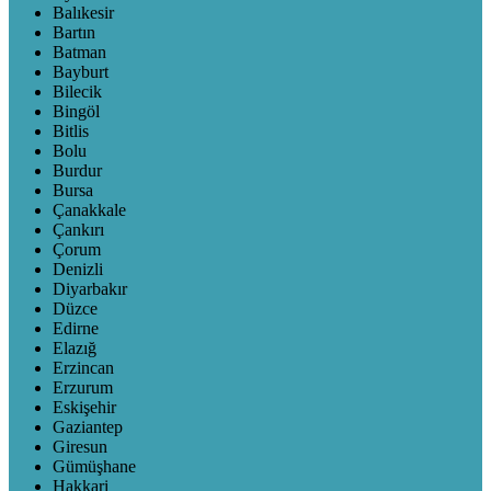
Balıkesir
Bartın
Batman
Bayburt
Bilecik
Bingöl
Bitlis
Bolu
Burdur
Bursa
Çanakkale
Çankırı
Çorum
Denizli
Diyarbakır
Düzce
Edirne
Elazığ
Erzincan
Erzurum
Eskişehir
Gaziantep
Giresun
Gümüşhane
Hakkari