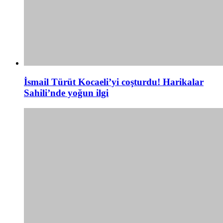
İsmail Türüt Kocaeli’yi coşturdu! Harikalar
Sahili’nde yoğun ilgi