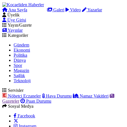
Ana Sayfa
Arama
Galeri
Video
Yazarlar
Üyelik
Üye Girişi
Yayın/Gazete
Yayınlar
Kategoriler
Gündem
Ekonomi
Politika
Dünya
Spor
Magazin
Sağlık
Teknoloji
Servisler
Nöbetçi Eczaneler
Hava Durumu
Namaz Vakitleri
Gazeteler
Puan Durumu
Sosyal Medya
Facebook
Instagram