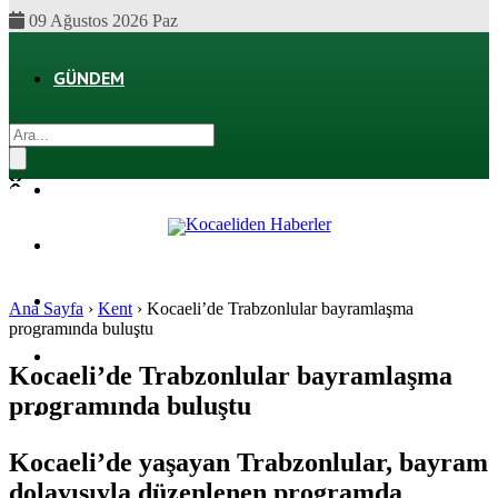
09 Ağustos 2026 Paz
GÜNDEM
EKONOMI
POLITIKA
DÜNYA
SPOR
Ana Sayfa
›
Kent
›
Kocaeli’de Trabzonlular bayramlaşma
programında buluştu
MAGAZIN
Kocaeli’de Trabzonlular bayramlaşma
programında buluştu
SAĞLIK
Kocaeli’de yaşayan Trabzonlular, bayram
dolayısıyla düzenlenen programda