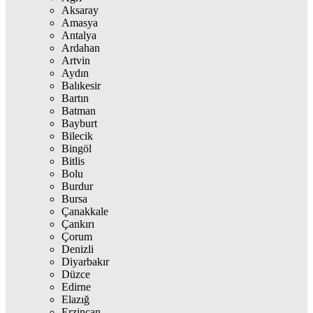
Aksaray
Amasya
Antalya
Ardahan
Artvin
Aydın
Balıkesir
Bartın
Batman
Bayburt
Bilecik
Bingöl
Bitlis
Bolu
Burdur
Bursa
Çanakkale
Çankırı
Çorum
Denizli
Diyarbakır
Düzce
Edirne
Elazığ
Erzincan