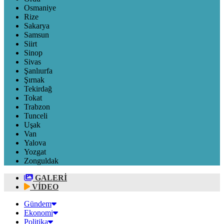
Osmaniye
Rize
Sakarya
Samsun
Siirt
Sinop
Sivas
Şanlıurfa
Şırnak
Tekirdağ
Tokat
Trabzon
Tunceli
Uşak
Van
Yalova
Yozgat
Zonguldak
GALERİ
VİDEO
Gündem
Ekonomi
Politika