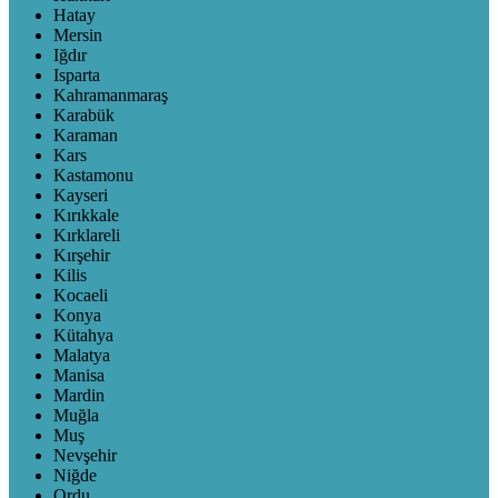
Hatay
Mersin
Iğdır
Isparta
Kahramanmaraş
Karabük
Karaman
Kars
Kastamonu
Kayseri
Kırıkkale
Kırklareli
Kırşehir
Kilis
Kocaeli
Konya
Kütahya
Malatya
Manisa
Mardin
Muğla
Muş
Nevşehir
Niğde
Ordu