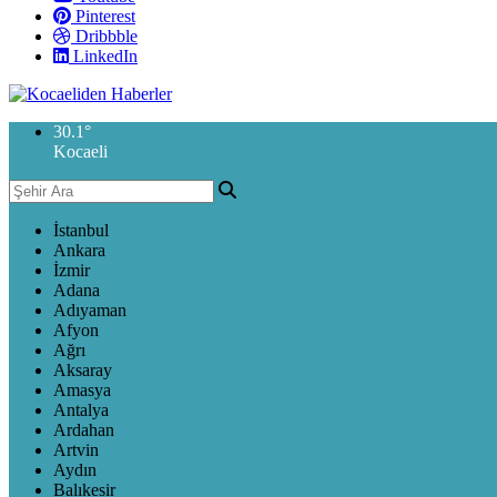
Pinterest
Dribbble
LinkedIn
30.1
°
Kocaeli
İstanbul
Ankara
İzmir
Adana
Adıyaman
Afyon
Ağrı
Aksaray
Amasya
Antalya
Ardahan
Artvin
Aydın
Balıkesir