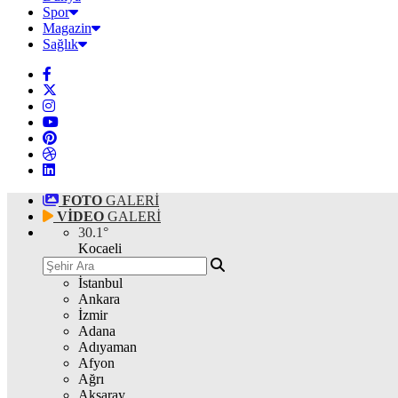
Spor
Magazin
Sağlık
FOTO
GALERİ
VİDEO
GALERİ
30.1
°
Kocaeli
İstanbul
Ankara
İzmir
Adana
Adıyaman
Afyon
Ağrı
Aksaray