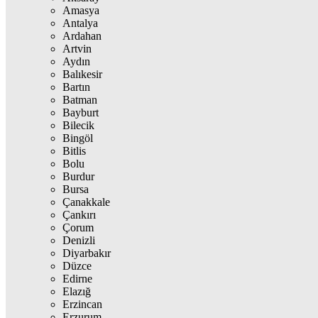
Amasya
Antalya
Ardahan
Artvin
Aydın
Balıkesir
Bartın
Batman
Bayburt
Bilecik
Bingöl
Bitlis
Bolu
Burdur
Bursa
Çanakkale
Çankırı
Çorum
Denizli
Diyarbakır
Düzce
Edirne
Elazığ
Erzincan
Erzurum