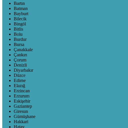
Bartın
Batman
Bayburt
Bilecik
Bingöl
Bitlis
Bolu
Burdur
Bursa
Çanakkale
Çankırı
Çorum
Denizli
Diyarbakır
Düzce
Edirne
Elazığ
Erzincan
Erzurum
Eskişehir
Gaziantep
Giresun
Gümüşhane
Hakkari
Hatay