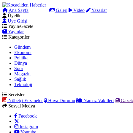
Ana Sayfa
Arama
Galeri
Video
Yazarlar
Üyelik
Üye Girişi
Yayın/Gazete
Yayınlar
Kategoriler
Gündem
Ekonomi
Politika
Dünya
Spor
Magazin
Sağlık
Teknoloji
Servisler
Nöbetçi Eczaneler
Hava Durumu
Namaz Vakitleri
Gazete
Sosyal Medya
Facebook
Instagram
Youtube