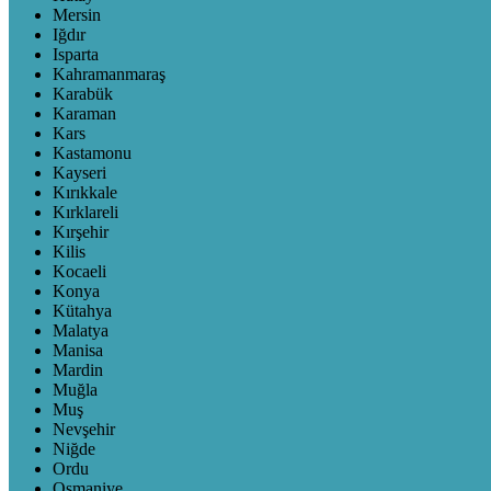
Mersin
Iğdır
Isparta
Kahramanmaraş
Karabük
Karaman
Kars
Kastamonu
Kayseri
Kırıkkale
Kırklareli
Kırşehir
Kilis
Kocaeli
Konya
Kütahya
Malatya
Manisa
Mardin
Muğla
Muş
Nevşehir
Niğde
Ordu
Osmaniye