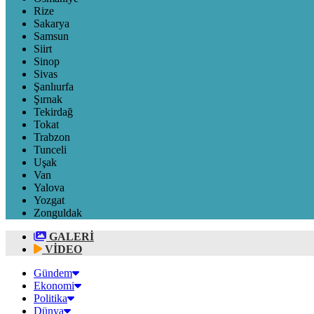
Rize
Sakarya
Samsun
Siirt
Sinop
Sivas
Şanlıurfa
Şırnak
Tekirdağ
Tokat
Trabzon
Tunceli
Uşak
Van
Yalova
Yozgat
Zonguldak
GALERİ
VİDEO
Gündem
Ekonomi
Politika
Dünya