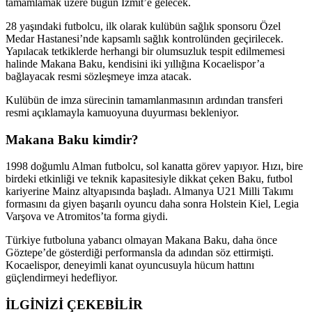
tamamlamak üzere bugün İzmit’e gelecek.
28 yaşındaki futbolcu, ilk olarak kulübün sağlık sponsoru Özel
Medar Hastanesi’nde kapsamlı sağlık kontrolünden geçirilecek.
Yapılacak tetkiklerde herhangi bir olumsuzluk tespit edilmemesi
halinde Makana Baku, kendisini iki yıllığına Kocaelispor’a
bağlayacak resmi sözleşmeye imza atacak.
Kulübün de imza sürecinin tamamlanmasının ardından transferi
resmi açıklamayla kamuoyuna duyurması bekleniyor.
Makana Baku kimdir?
1998 doğumlu Alman futbolcu, sol kanatta görev yapıyor. Hızı, bire
birdeki etkinliği ve teknik kapasitesiyle dikkat çeken Baku, futbol
kariyerine Mainz altyapısında başladı. Almanya U21 Milli Takımı
formasını da giyen başarılı oyuncu daha sonra Holstein Kiel, Legia
Varşova ve Atromitos’ta forma giydi.
Türkiye futboluna yabancı olmayan Makana Baku, daha önce
Göztepe’de gösterdiği performansla da adından söz ettirmişti.
Kocaelispor, deneyimli kanat oyuncusuyla hücum hattını
güçlendirmeyi hedefliyor.
İLGİNİZİ
ÇEKEBİLİR