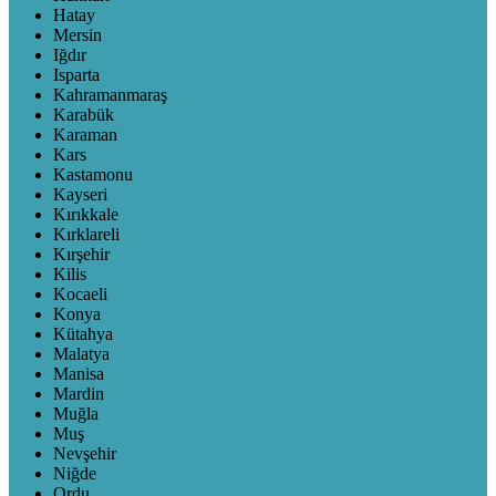
Hatay
Mersin
Iğdır
Isparta
Kahramanmaraş
Karabük
Karaman
Kars
Kastamonu
Kayseri
Kırıkkale
Kırklareli
Kırşehir
Kilis
Kocaeli
Konya
Kütahya
Malatya
Manisa
Mardin
Muğla
Muş
Nevşehir
Niğde
Ordu