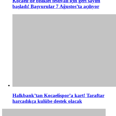
Kocaeli’de bisiklet festivali için geri sayım
başladı! Başvurular 7 Ağustos’ta açılıyor
Halkbank’tan Kocaelispor’a kart! Taraftar
harcadıkça kulübe destek olacak