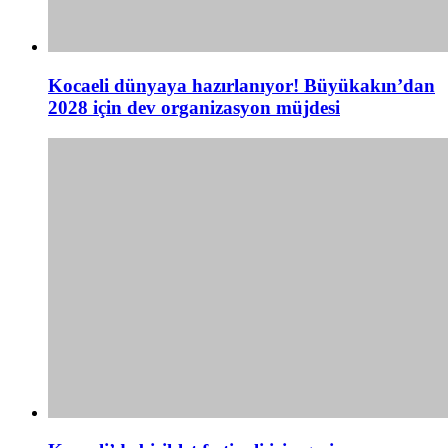
Kocaeli dünyaya hazırlanıyor! Büyükakın’dan
2028 için dev organizasyon müjdesi