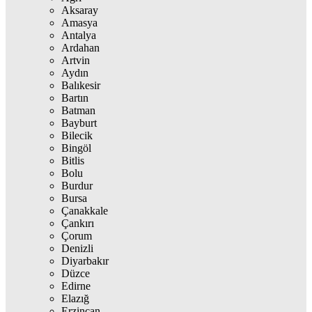
Aksaray
Amasya
Antalya
Ardahan
Artvin
Aydın
Balıkesir
Bartın
Batman
Bayburt
Bilecik
Bingöl
Bitlis
Bolu
Burdur
Bursa
Çanakkale
Çankırı
Çorum
Denizli
Diyarbakır
Düzce
Edirne
Elazığ
Erzincan