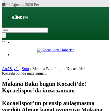
06 Ağustos 2026 Per
GÜNDEM
EKONOMI
POLITIKA
DÜNYA
SPOR
Ana Sayfa
›
Spor
›
Makana Baku bugün Kocaeli’de!
Kocaelispor’da imza zamanı
MAGAZIN
Makana Baku bugün Kocaeli’de!
Kocaelispor’da imza zamanı
SAĞLIK
Kocaelispor’un prensip anlaşmasına
vardığı Alman kanat oyuncusu Makana