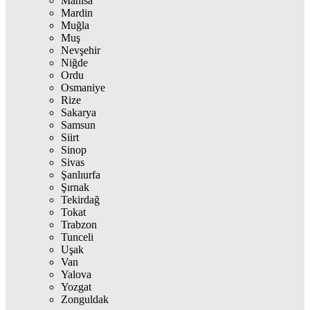
Manisa
Mardin
Muğla
Muş
Nevşehir
Niğde
Ordu
Osmaniye
Rize
Sakarya
Samsun
Siirt
Sinop
Sivas
Şanlıurfa
Şırnak
Tekirdağ
Tokat
Trabzon
Tunceli
Uşak
Van
Yalova
Yozgat
Zonguldak