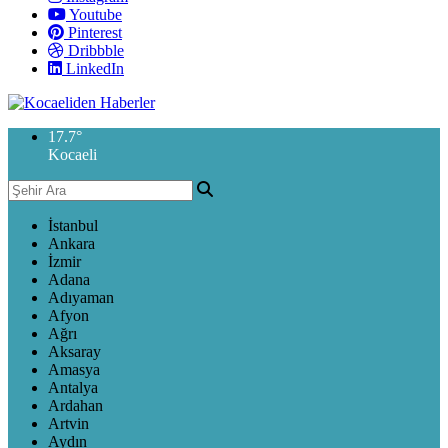
Youtube
Pinterest
Dribbble
LinkedIn
17.7
°
Kocaeli
İstanbul
Ankara
İzmir
Adana
Adıyaman
Afyon
Ağrı
Aksaray
Amasya
Antalya
Ardahan
Artvin
Aydın