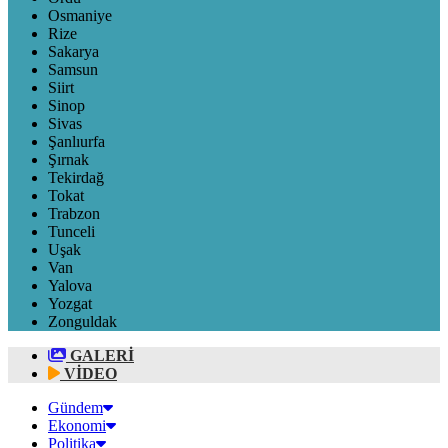
Osmaniye
Rize
Sakarya
Samsun
Siirt
Sinop
Sivas
Şanlıurfa
Şırnak
Tekirdağ
Tokat
Trabzon
Tunceli
Uşak
Van
Yalova
Yozgat
Zonguldak
GALERİ
VİDEO
Gündem
Ekonomi
Politika