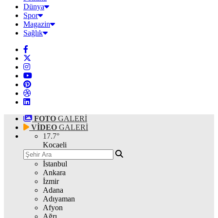
Dünya
Spor
Magazin
Sağlık
FOTO
GALERİ
VİDEO
GALERİ
17.7
°
Kocaeli
İstanbul
Ankara
İzmir
Adana
Adıyaman
Afyon
Ağrı