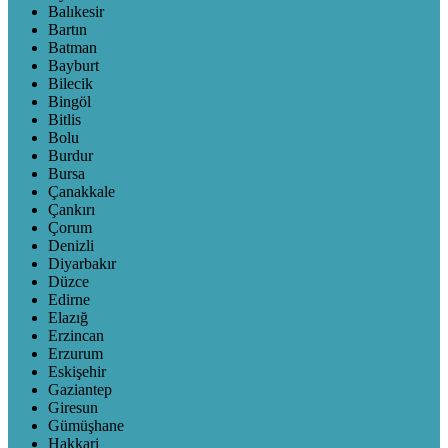
Balıkesir
Bartın
Batman
Bayburt
Bilecik
Bingöl
Bitlis
Bolu
Burdur
Bursa
Çanakkale
Çankırı
Çorum
Denizli
Diyarbakır
Düzce
Edirne
Elazığ
Erzincan
Erzurum
Eskişehir
Gaziantep
Giresun
Gümüşhane
Hakkari