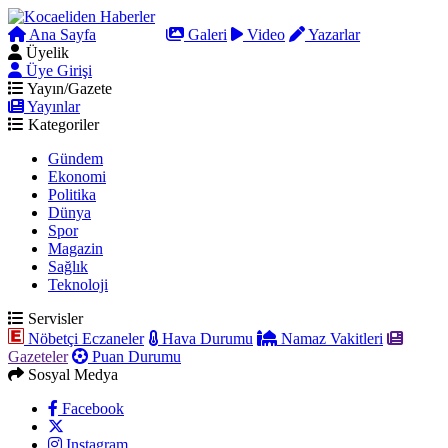
Ana Sayfa
Arama
Galeri
Video
Yazarlar
Üyelik
Üye Girişi
Yayın/Gazete
Yayınlar
Kategoriler
Gündem
Ekonomi
Politika
Dünya
Spor
Magazin
Sağlık
Teknoloji
Servisler
Nöbetçi Eczaneler
Hava Durumu
Namaz Vakitleri
Gazeteler
Puan Durumu
Sosyal Medya
Facebook
Instagram