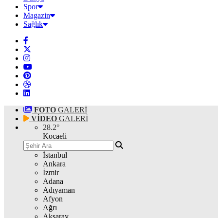
Spor
Magazin
Sağlık
FOTO
GALERİ
VİDEO
GALERİ
28.2
°
Kocaeli
İstanbul
Ankara
İzmir
Adana
Adıyaman
Afyon
Ağrı
Aksaray