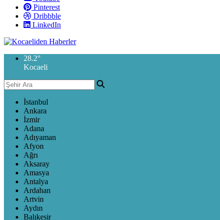
Pinterest
Dribbble
LinkedIn
28.2
°
Kocaeli
İstanbul
Ankara
İzmir
Adana
Adıyaman
Afyon
Ağrı
Aksaray
Amasya
Antalya
Ardahan
Artvin
Aydın
Balıkesir