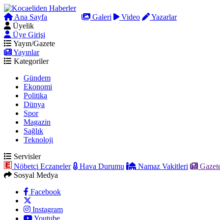
Ana Sayfa
Arama
Galeri
Video
Yazarlar
Üyelik
Üye Girişi
Yayın/Gazete
Yayınlar
Kategoriler
Gündem
Ekonomi
Politika
Dünya
Spor
Magazin
Sağlık
Teknoloji
Servisler
Nöbetçi Eczaneler
Hava Durumu
Namaz Vakitleri
Gazete
Sosyal Medya
Facebook
Instagram
Youtube