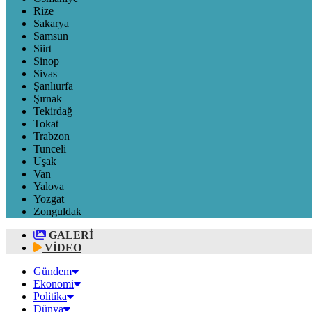
Rize
Sakarya
Samsun
Siirt
Sinop
Sivas
Şanlıurfa
Şırnak
Tekirdağ
Tokat
Trabzon
Tunceli
Uşak
Van
Yalova
Yozgat
Zonguldak
GALERİ
VİDEO
Gündem
Ekonomi
Politika
Dünya