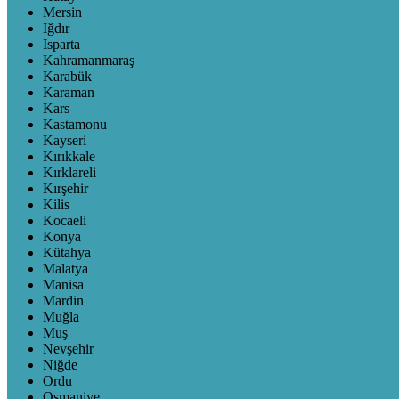
Mersin
Iğdır
Isparta
Kahramanmaraş
Karabük
Karaman
Kars
Kastamonu
Kayseri
Kırıkkale
Kırklareli
Kırşehir
Kilis
Kocaeli
Konya
Kütahya
Malatya
Manisa
Mardin
Muğla
Muş
Nevşehir
Niğde
Ordu
Osmaniye