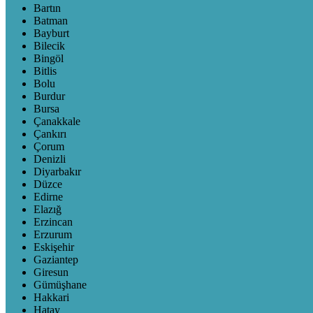
Bartın
Batman
Bayburt
Bilecik
Bingöl
Bitlis
Bolu
Burdur
Bursa
Çanakkale
Çankırı
Çorum
Denizli
Diyarbakır
Düzce
Edirne
Elazığ
Erzincan
Erzurum
Eskişehir
Gaziantep
Giresun
Gümüşhane
Hakkari
Hatay