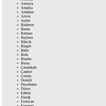
Amasya
Antalya
Ardahan
Artvin
Aydın
Balıkesir
Bartın
Batman
Bayburt
Bilecik
Bingöl
Bitlis
Bolu
Burdur
Bursa
Çanakkale
Çankırı
Çorum
Denizli
Diyarbakır
Düzce
Edirne
Elazığ
Erzincan
Erzurum