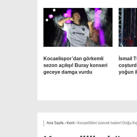
Kocaelispor’dan görkemli
İsmail T
sezon açılışı! Buray konseri
coşturd
geceye damga vurdu
yoğun i
Ana Sayfa
›
Kent
›
Kocaelilileri üzecek haber! Doğu Kış