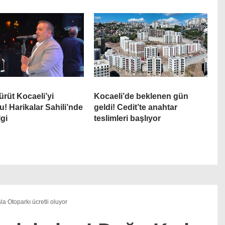
ürüt Kocaeli’yi
Kocaeli’de beklenen gün
u! Harikalar Sahili’nde
geldi! Cedit’te anahtar
lgi
teslimleri başlıyor
la Otoparkı ücretli oluyor