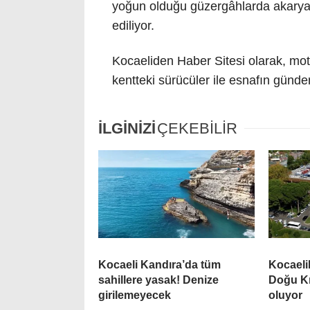
yoğun olduğu güzergâhlarda akaryakı
ediliyor.
Kocaeliden Haber Sitesi olarak, motor
kentteki sürücüler ile esnafın günde
İLGİNİZİ
ÇEKEBİLİR
Kocaeli Kandıra’da tüm
Kocaelil
sahillere yasak! Denize
Doğu Kı
girilemeyecek
oluyor