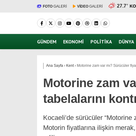
27.7
°
KO
FOTO
GALERİ
VİDEO
GALERİ
GÜNDEM
EKONOMI
POLITIKA
DÜNYA
Ana Sayfa
›
Kent
›
Motorine zam var mı? Sürücüler fiyat
Motorine zam var
tabelalarını kont
Kocaeli’de sürücüler “Motorine 
Motorin fiyatlarına ilişkin mera