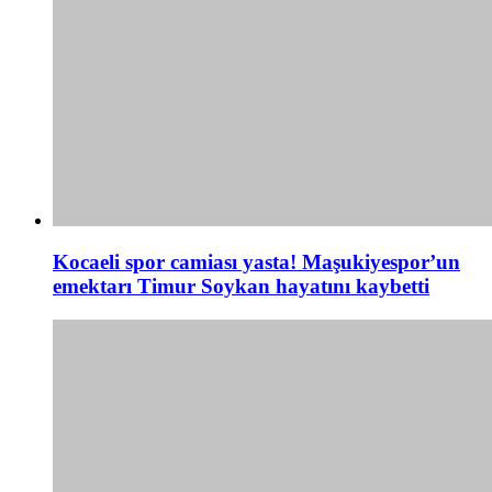
Kocaeli spor camiası yasta! Maşukiyespor’un
emektarı Timur Soykan hayatını kaybetti