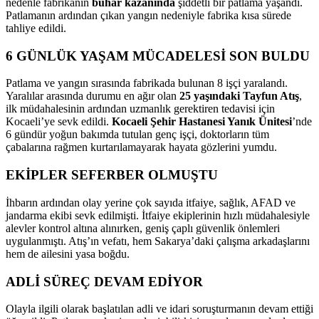
nedenle fabrikanın
buhar kazanında
şiddetli bir patlama yaşandı.
Patlamanın ardından çıkan yangın nedeniyle fabrika kısa sürede
tahliye edildi.
6 GÜNLÜK YAŞAM MÜCADELESİ SON BULDU
Patlama ve yangın sırasında fabrikada bulunan 8 işçi yaralandı.
Yaralılar arasında durumu en ağır olan
25 yaşındaki Tayfun Atış
,
ilk müdahalesinin ardından uzmanlık gerektiren tedavisi için
Kocaeli’ye sevk edildi.
Kocaeli Şehir Hastanesi Yanık Ünitesi
’nde
6 gündür yoğun bakımda tutulan genç işçi, doktorların tüm
çabalarına rağmen kurtarılamayarak hayata gözlerini yumdu.
EKİPLER SEFERBER OLMUŞTU
İhbarın ardından olay yerine çok sayıda itfaiye, sağlık, AFAD ve
jandarma ekibi sevk edilmişti. İtfaiye ekiplerinin hızlı müdahalesiyle
alevler kontrol altına alınırken, geniş çaplı güvenlik önlemleri
uygulanmıştı. Atış’ın vefatı, hem Sakarya’daki çalışma arkadaşlarını
hem de ailesini yasa boğdu.
ADLİ SÜREÇ DEVAM EDİYOR
Olayla ilgili olarak başlatılan adli ve idari soruşturmanın devam ettiği