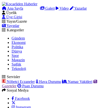
Ana Sayfa
Arama
Galeri
Video
Yazarlar
Üyelik
Üye Girişi
Yayın/Gazete
Yayınlar
Kategoriler
Gündem
Ekonomi
Politika
Dünya
Spor
Magazin
Sağlık
Teknoloji
Servisler
Nöbetçi Eczaneler
Hava Durumu
Namaz Vakitleri
Gazeteler
Puan Durumu
Sosyal Medya
Facebook
Instagram