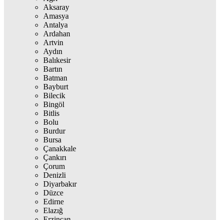
Aksaray
Amasya
Antalya
Ardahan
Artvin
Aydın
Balıkesir
Bartın
Batman
Bayburt
Bilecik
Bingöl
Bitlis
Bolu
Burdur
Bursa
Çanakkale
Çankırı
Çorum
Denizli
Diyarbakır
Düzce
Edirne
Elazığ
Erzincan