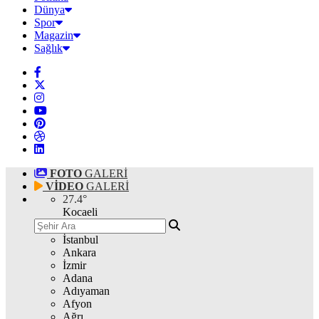
Dünya
Spor
Magazin
Sağlık
FOTO
GALERİ
VİDEO
GALERİ
27.4
°
Kocaeli
İstanbul
Ankara
İzmir
Adana
Adıyaman
Afyon
Ağrı