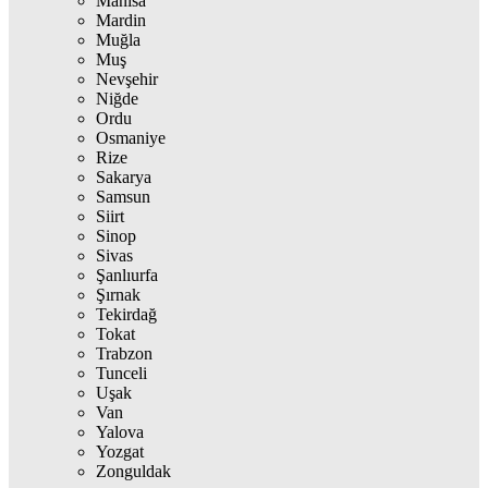
Manisa
Mardin
Muğla
Muş
Nevşehir
Niğde
Ordu
Osmaniye
Rize
Sakarya
Samsun
Siirt
Sinop
Sivas
Şanlıurfa
Şırnak
Tekirdağ
Tokat
Trabzon
Tunceli
Uşak
Van
Yalova
Yozgat
Zonguldak