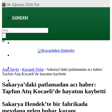
06 Ağustos 2026 Per
GÜNDEM
EKONOMI
POLITIKA
DÜNYA
SPOR
Ana Sayfa
›
Kocaeli Vefat
›
Sakarya’daki patlamadan acı haber:
Tayfun Atış Kocaeli’de hayatını kaybetti
MAGAZIN
Sakarya’daki patlamadan acı haber:
Tayfun Atış Kocaeli’de hayatını kaybetti
SAĞLIK
Sakarya Hendek’te bir fabrikada
meydana gelen buhar kazanı