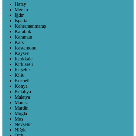
Hatay
Mersin
Iğdır
Isparta
Kahramanmaraş
Karabük
Karaman
Kars
Kastamonu
Kayseri
Kırıkkale
Kırklareli
Kırşehir
Kilis
Kocaeli
Konya
Kütahya
Malatya
Manisa
Mardin
Muğla
Muş
Nevşehir
Niğde
Ordu