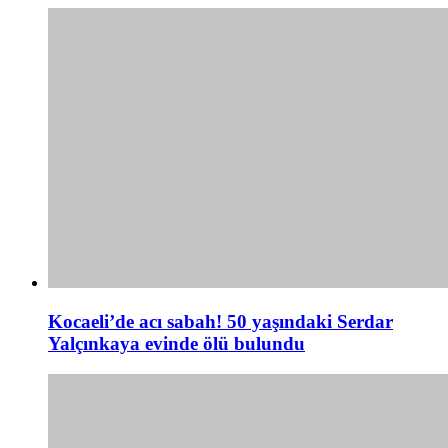
Kocaeli’de acı sabah! 50 yaşındaki Serdar
Yalçınkaya evinde ölü bulundu