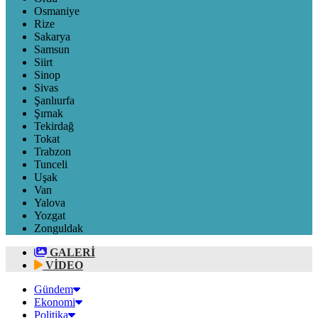
Osmaniye
Rize
Sakarya
Samsun
Siirt
Sinop
Sivas
Şanlıurfa
Şırnak
Tekirdağ
Tokat
Trabzon
Tunceli
Uşak
Van
Yalova
Yozgat
Zonguldak
GALERİ
VİDEO
Gündem
Ekonomi
Politika