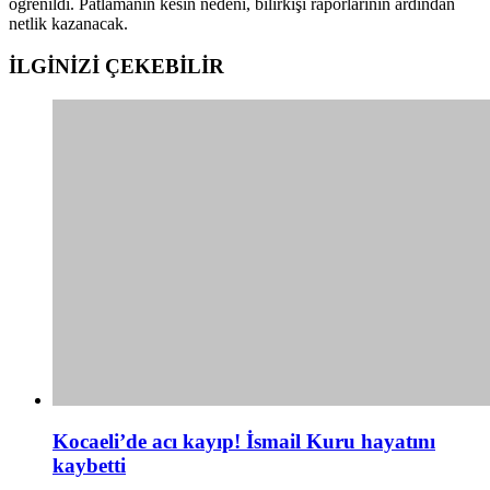
öğrenildi. Patlamanın kesin nedeni, bilirkişi raporlarının ardından
netlik kazanacak.
İLGİNİZİ
ÇEKEBİLİR
Kocaeli’de acı kayıp! İsmail Kuru hayatını
kaybetti