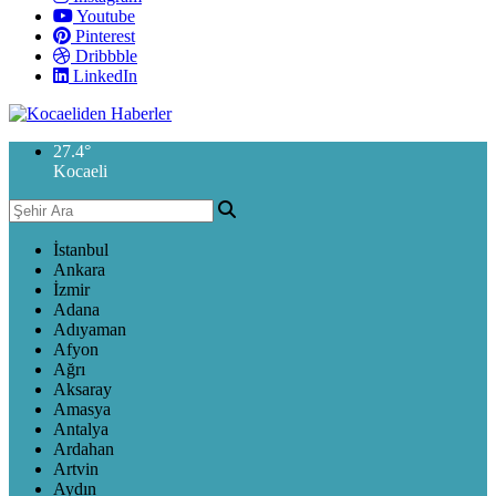
Youtube
Pinterest
Dribbble
LinkedIn
27.4
°
Kocaeli
İstanbul
Ankara
İzmir
Adana
Adıyaman
Afyon
Ağrı
Aksaray
Amasya
Antalya
Ardahan
Artvin
Aydın