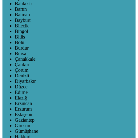
Balıkesir
Bartın
Batman
Bayburt
Bilecik
Bingöl
Bitlis
Bolu
Burdur
Bursa
Çanakkale
Çankırı
Çorum
Denizli
Diyarbakır
Düzce
Edirne
Elazığ
Erzincan
Erzurum
Eskişehir
Gaziantep
Giresun
Gümüşhane
Hakkari