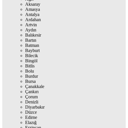
Aksaray
Amasya
Antalya
Ardahan
Artvin
Aydın
Balıkesir
Bartın
Batman
Bayburt
Bilecik
Bingöl
Bitlis
Bolu
Burdur
Bursa
Çanakkale
Çankırı
Çorum
Denizli
Diyarbakır
Düzce
Edirne
Elazığ
Erzincan