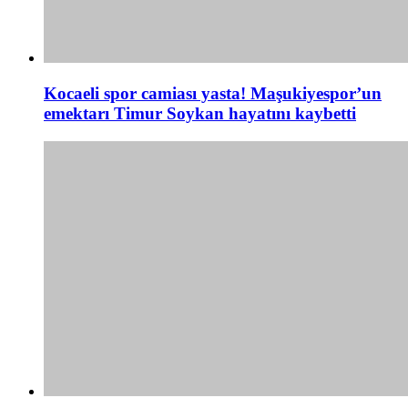
Kocaeli spor camiası yasta! Maşukiyespor’un
emektarı Timur Soykan hayatını kaybetti