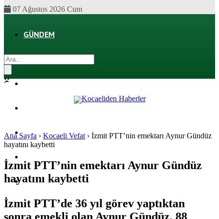
07 Ağustos 2026 Cum
GÜNDEM
EKONOMI
POLITIKA
DÜNYA
SPOR
Ana Sayfa
›
Kocaeli Vefat
›
İzmit PTT’nin emektarı Aynur Gündüz
hayatını kaybetti
MAGAZIN
İzmit PTT’nin emektarı Aynur Gündüz
hayatını kaybetti
SAĞLIK
İzmit PTT’de 36 yıl görev yaptıktan
sonra emekli olan Aynur Gündüz, 88