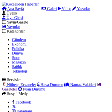
Ana Sayfa
Arama
Galeri
Video
Yazarlar
Üyelik
Üye Girişi
Yayın/Gazete
Yayınlar
Kategoriler
Gündem
Ekonomi
Politika
Dünya
Spor
Magazin
Sağlık
Teknoloji
Servisler
Nöbetçi Eczaneler
Hava Durumu
Namaz Vakitleri
Gazeteler
Puan Durumu
Sosyal Medya
Facebook
Instagram