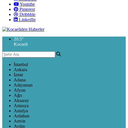
Youtube
Pinterest
Dribbble
LinkedIn
20.5
°
Kocaeli
İstanbul
Ankara
İzmir
Adana
Adıyaman
Afyon
Ağrı
Aksaray
Amasya
Antalya
Ardahan
Artvin
Aydın