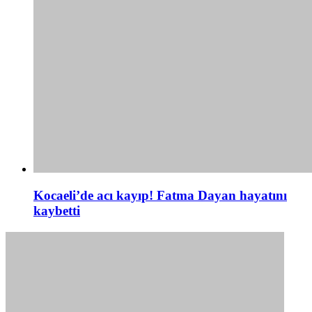
Kocaeli’de acı kayıp! Fatma Dayan hayatını
kaybetti