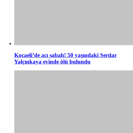
Kocaeli’de acı sabah! 50 yaşındaki Serdar
Yalçınkaya evinde ölü bulundu