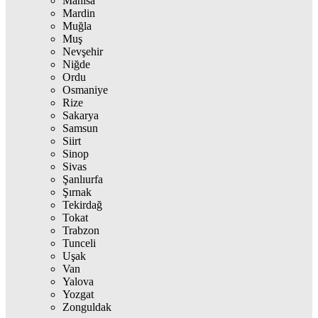
Manisa
Mardin
Muğla
Muş
Nevşehir
Niğde
Ordu
Osmaniye
Rize
Sakarya
Samsun
Siirt
Sinop
Sivas
Şanlıurfa
Şırnak
Tekirdağ
Tokat
Trabzon
Tunceli
Uşak
Van
Yalova
Yozgat
Zonguldak