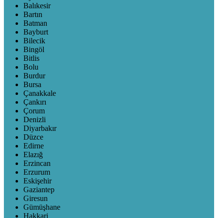
Balıkesir
Bartın
Batman
Bayburt
Bilecik
Bingöl
Bitlis
Bolu
Burdur
Bursa
Çanakkale
Çankırı
Çorum
Denizli
Diyarbakır
Düzce
Edirne
Elazığ
Erzincan
Erzurum
Eskişehir
Gaziantep
Giresun
Gümüşhane
Hakkari