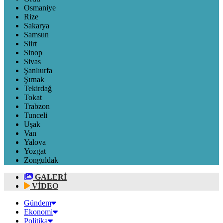
Osmaniye
Rize
Sakarya
Samsun
Siirt
Sinop
Sivas
Şanlıurfa
Şırnak
Tekirdağ
Tokat
Trabzon
Tunceli
Uşak
Van
Yalova
Yozgat
Zonguldak
GALERİ
VİDEO
Gündem
Ekonomi
Politika