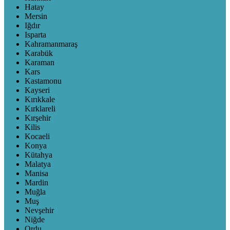
Hatay
Mersin
Iğdır
Isparta
Kahramanmaraş
Karabük
Karaman
Kars
Kastamonu
Kayseri
Kırıkkale
Kırklareli
Kırşehir
Kilis
Kocaeli
Konya
Kütahya
Malatya
Manisa
Mardin
Muğla
Muş
Nevşehir
Niğde
Ordu