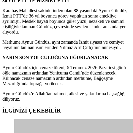
36 YIL PTT’YE HİZMET ETTİ
Karabaş Mahallesi sakinlerinden olan 88 yaşındaki Aynur Gündüz,
İzmit PTT’de 36 yıl boyunca görev yaptıktan sonra emekliye
ayrılmıştı. Meslek hayatı boyunca güler yüzü, nezaketi ve samimi
kişiliğiyle tanınan Gündüz, çevresinde sevilen isimler arasında yer
alıyordu.
Merhume Aynur Gündüz, aynı zamanda İzmit siyaset ve cemiyet
hayatının tanınan isimlerinden Yılmaz Arif Çiftçi’nin annesiydi.
YARIN SON YOLCULUĞUNA UĞURLANACAK
Aynur Gündüz için cenaze töreni, 6 Temmuz 2026 Pazartesi günü
öğle namazının ardından Yenicuma Camii’nde düzenlenecek.
Kılınacak cenaze namazının ardından merhume, Bağçeşme
Mezarlığı’nda toprağa verilecek.
Aynur Gündüz’e Allah’tan rahmet, ailesi ve yakınlarına başsağlığı
diliyoruz.
İLGİNİZİ
ÇEKEBİLİR